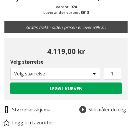
Varenr.
974
Leverandør varenr.
3018
Gratis frakt - siden prisen er over 999 kr.
4.119,00 kr
Velg størrelse
Velg størrelse
LEGG I KURVEN
Størrelsesskjema
Slik måler du deg
Legg til i favoritter