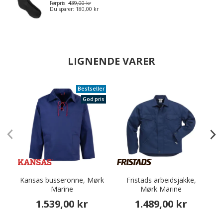
Førpris:
439,00 kr
Du sparer:
180,00 kr
LIGNENDE VARER
Bestseller
God pris
Kansas busseronne, Mørk
Fristads arbeidsjakke,
K
Marine
Mørk Marine
1.539,00 kr
1.489,00 kr