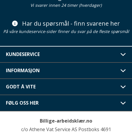
Vi svarer innen 24 timer (hverdager)
Har du spørsmål - finn svarene her
På våre kundeservice-sider finner du svar på de fleste spørsmål
KUNDESERVICE
INFORMASJON
GODT Å VITE
FØLG OSS HER
Billige-arbeidsklær.no
c/o Athene Vat Service AS Postboks 4691