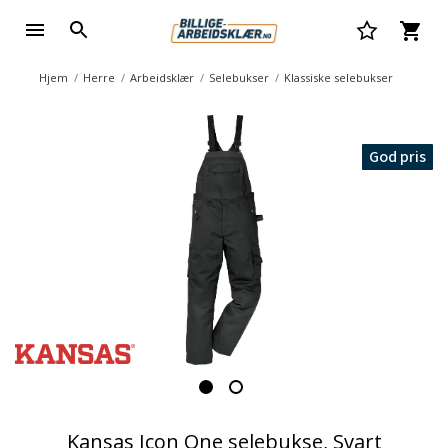
Hjem
Herre
Arbeidsklær
Selebukser
Klassiske selebukser
God pris
Kansas Icon One selebukse, Svart