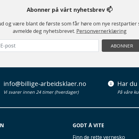
Abonner på vårt nyhetsbrev 📫
ilbud og være blant de første som får høre om nye restparti
avmelde deg nyhetsbrevet.
Personvernerklæring
ABONNER
info@billige-arbeidsklaer.no
Har du 
Vi svarer innen 24 timer (hverdager)
På våre ku
ON
GODT Å VITE
Finn de rette vernesko