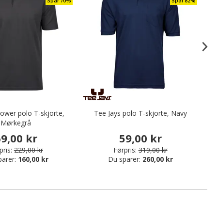
Spar 70%
Spar 82%
ower polo T-skjorte,
Tee Jays polo T-skjorte, Navy
F
Mørkegrå
9,00 kr
59,00 kr
pris:
229,00 kr
Førpris:
319,00 kr
parer:
160,00 kr
Du sparer:
260,00 kr