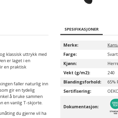
SPESIFIKASJONER
Merke:
Kans
og klassisk uttrykk med
Farge:
Svart
n er laget i en
Kjønn:
Herr
r en praktisk
Vekt (g/m2):
240
Blandingsforhold:
65% 
ingen faller naturlig inn
som gir en tydelig
Sertifisering:
OEKO
 enkel å bruke sammen
n en vanlig T-skjorte.
Dokumentasjon:
småting du gjerne vil ha