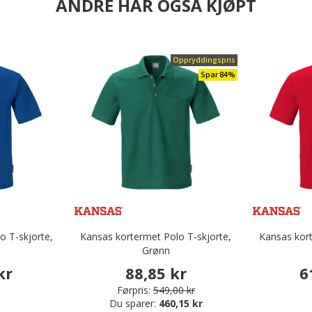
ANDRE HAR OGSÅ KJØPT
Oppryddingspris
Spar 84%
o T-skjorte,
Kansas kortermet Polo T-skjorte,
Kansas kort
Grønn
kr
88,85 kr
6
Førpris:
549,00 kr
Du sparer:
460,15 kr