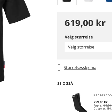
valgte
619,00 kr
Velg størrelse
Velg størrelse
Størrelsesskjema
SE OGSÅ
Kansas Coo
259,00 kr
Førpris:
439,00 
Du sparer:
180,