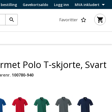
 bestilling
Gavekortsaldo
Logg inn
MVA inkludert
Favoritter
rmet Polo T-skjorte, Svart
arenr.
100780-940