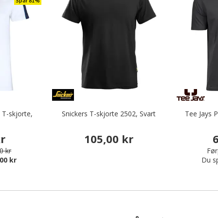
Spar 81%
 T-skjorte,
Snickers T-skjorte 2502, Svart
Tee Jays P
kr
105,00 kr
6
0 kr
Før
00 kr
Du s