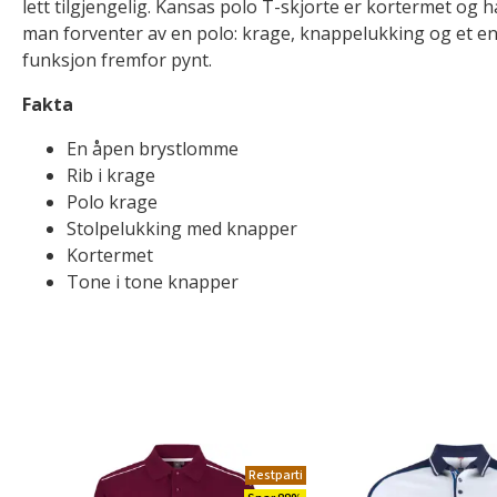
lett tilgjengelig. Kansas polo T-skjorte er kortermet og h
man forventer av en polo: krage, knappelukking og et en
funksjon fremfor pynt.
Fakta
En åpen brystlomme
Rib i krage
Polo krage
Stolpelukking med knapper
Kortermet
Tone i tone knapper
Restparti