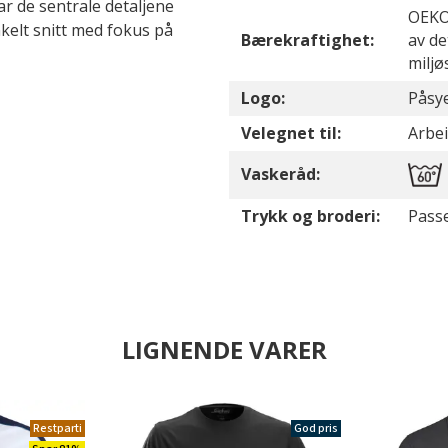
ar de sentrale detaljene
OEKO-
kelt snitt med fokus på
Bærekraftighet:
av de
miljø
Logo:
Påsye
Velegnet til:
Arbe
Vaskeråd:
Trykk og broderi:
Passe
LIGNENDE VARER
Restparti
God pris