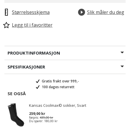
Størrelsesskjema
Slik måler du deg
Legg til i favoritter
PRODUKTINFORMASJON
SPESIFIKASJONER
Gratis frakt over 999,-
100 dages returrett
SE OGSÅ
Kansas Coolmax© sokker, Svart
259,00 kr
Førpris:
439,00 kr
Du sparer:
180,00 kr