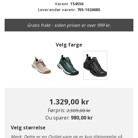
Varenr.
154556
Leverandør varenr.
705-1026685
Gratis frakt - siden prisen er over 999 kr.
Velg farge
valgte
1.329,00 kr
Pris redusert fra
til
Førpris:
2.309,00 kr
Du sparer:
980,00 kr
Velg størrelse
Merk: Dette er en Outlet-vare og er kun tilgjengelig så