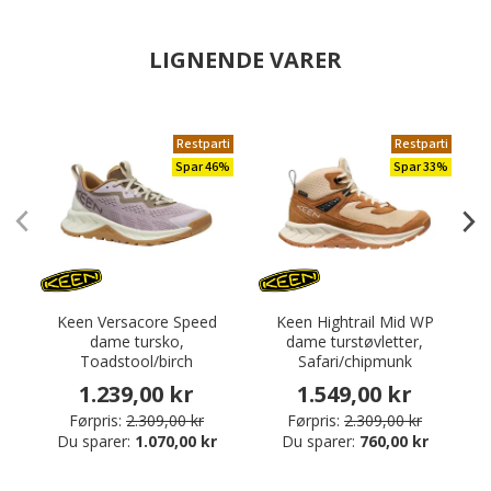
LIGNENDE VARER
Restparti
Restparti
Spar 46%
Spar 33%
Keen Versacore Speed
Keen Hightrail Mid WP
dame tursko,
dame turstøvletter,
Toadstool/birch
Safari/chipmunk
1.239,00 kr
1.549,00 kr
Førpris:
2.309,00 kr
Førpris:
2.309,00 kr
Du sparer:
1.070,00 kr
Du sparer:
760,00 kr