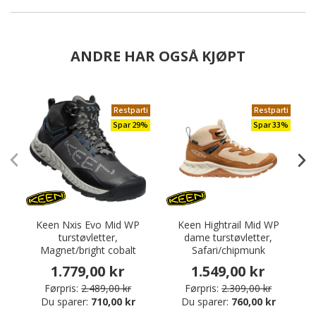
ANDRE HAR OGSÅ KJØPT
Restparti
Restparti
Spar 29%
Spar 33%
Keen Nxis Evo Mid WP
Keen Hightrail Mid WP
turstøvletter,
dame turstøvletter,
t
Magnet/bright cobalt
Safari/chipmunk
1.779,00 kr
1.549,00 kr
Førpris:
2.489,00 kr
Førpris:
2.309,00 kr
Du sparer:
710,00 kr
Du sparer:
760,00 kr