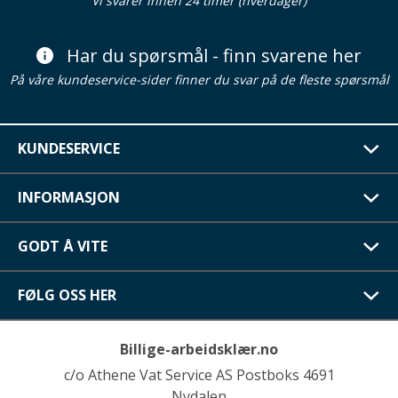
Vi svarer innen 24 timer (hverdager)
Har du spørsmål - finn svarene her
På våre kundeservice-sider finner du svar på de fleste spørsmål
KUNDESERVICE
INFORMASJON
GODT Å VITE
FØLG OSS HER
Billige-arbeidsklær.no
c/o Athene Vat Service AS Postboks 4691
Nydalen