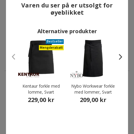
Varen du ser på er utsolgt for
øyeblikket
Alternative produkter
Bestseller
Mengderabatt
Kentaur forkle med
Nybo Workwear forkle
Karlo
ANDRE HAR OGSÅ KJØPT
lomme, Svart
med lommer, Svart
229,00 kr
209,00 kr