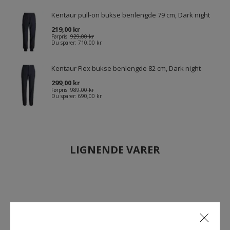
Kentaur pull-on bukse benlengde 79 cm, Dark night
219,00 kr
Førpris:
929,00 kr
Du sparer:
710,00 kr
Kentaur Flex bukse benlengde 82 cm, Dark night
299,00 kr
Førpris:
989,00 kr
Du sparer:
690,00 kr
LIGNENDE VARER