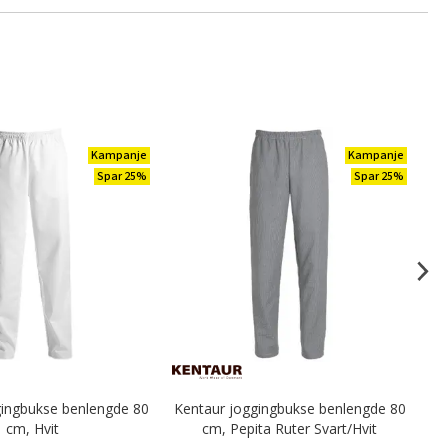
Kampanje
Kampanje
Spar 25%
Spar 25%
gingbukse benlengde 80
Kentaur joggingbukse benlengde 80
Ke
cm, Hvit
cm, Pepita Ruter Svart/Hvit