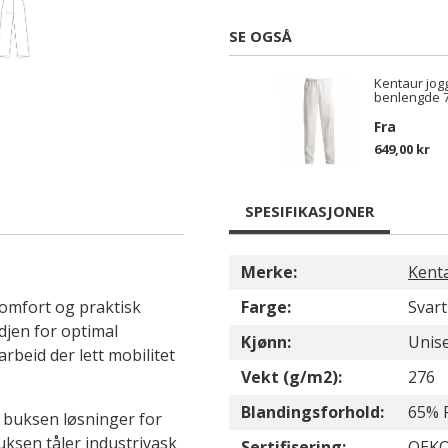
SE OGSÅ
Kentaur jog
benlengde 7
Fra
649,00 kr
SPESIFIKASJONER
Merke:
Kent
omfort og praktisk
Farge:
Svart
djen for optimal
Kjønn:
Unis
rbeid der lett mobilitet
Vekt (g/m2):
276
Blandingsforhold:
65% 
 buksen løsninger for
uksen tåler industrivask
Sertifisering:
OEKO