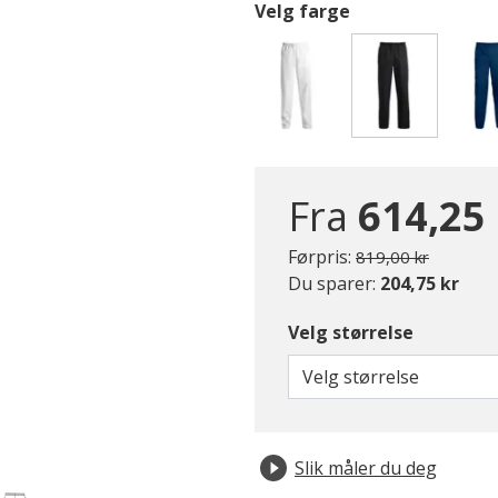
Velg farge
valgte
Fra
614,25
Pris redusert fra
til
Førpris:
819,00 kr
Du sparer:
204,75 kr
Velg størrelse
Velg størrelse
Slik måler du deg