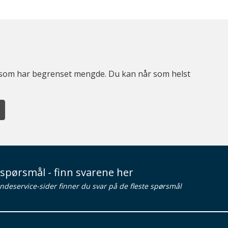
er som har begrenset mengde. Du kan når som helst
spørsmål - finn svarene her
ndeservice-sider finner du svar på de fleste spørsmål