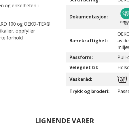
en og enkelheten i
Dokumentasjon:
NDARD 100 og OEKO-TEX®
kalier, oppfyller
OEKO-
te forhold.
Bærekraftighet:
av de
miljø
Passform:
Pull-
Velegnet til:
Helse
Vaskeråd:
Trykk og broderi:
Passe
LIGNENDE VARER