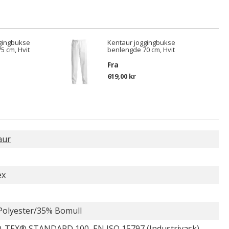
gingbukse
Kentaur joggingbukse
5 cm, Hvit
benlengde 70 cm, Hvit
Fra
619,00 kr
aur
ex
Polyester/35% Bomull
-TEX® STANDARD 100, EN ISO 15797 (Industrivask)