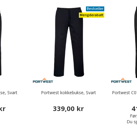
Bestseller
Mengderabatt
se, Svart
Portwest kokkebukse, Svart
Portwest C0
kr
339,00 kr
4
Før
Du s