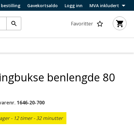
 bestilling
Gavekortsaldo
Logg inn
MVA inkludert
Favoritter
gingbukse benlengde 80
varenr.
1646-20-700
ger - 12 timer - 32 minutter