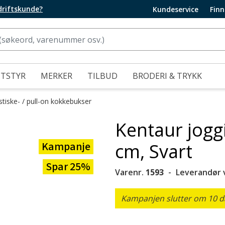
edriftskunde?
Kundeservice
Finn
UTSTYR
MERKER
TILBUD
BRODERI & TRYKK
stiske- / pull-on kokkebukser
Kentaur jog
Kampanje
cm, Svart
Spar 25%
Varenr.
1593
Leverandør 
Kampanjen slutter om 10 da