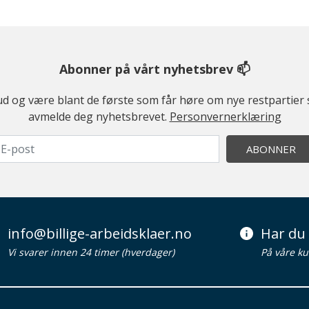
Abonner på vårt nyhetsbrev 📫
ilbud og være blant de første som får høre om nye restparti
avmelde deg nyhetsbrevet.
Personvernerklæring
ABONNER
info@billige-arbeidsklaer.no
Har du 
Vi svarer innen 24 timer (hverdager)
På våre ku