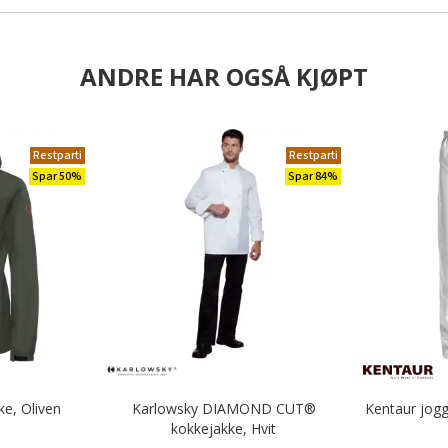
ANDRE HAR OGSÅ KJØPT
Restparti
Restparti
Spar 50%
Spar 84%
ke, Oliven
Karlowsky DIAMOND CUT®
Kentaur jog
kokkejakke, Hvit