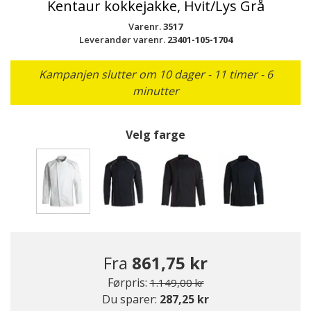
Kentaur kokkejakke, Hvit/Lys Grå
Varenr.
3517
Leverandør varenr.
23401-105-1704
Kampanjen slutter om 10 dager - 11 timer - 5
minutter
Velg farge
valgte
Fra
861,75 kr
Pris redusert fra
til
Førpris:
1.149,00 kr
Du sparer:
287,25 kr