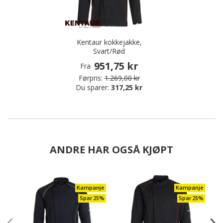
Kentaur kokkejakke,
Svart/Rød
951,75 kr
Fra
Førpris:
1.269,00 kr
Du sparer:
317,25 kr
ANDRE HAR OGSÅ KJØPT
Kampanje
Kampanje
Spar 25%
Spar 25%