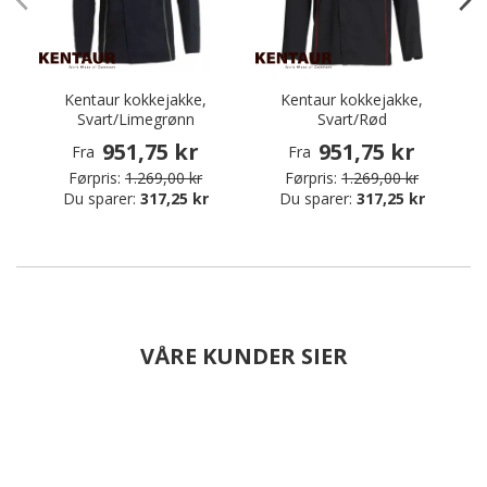
Kentaur kokkejakke,
Kentaur kokkejakke,
Svart/Limegrønn
Svart/Rød
k
951,75 kr
951,75 kr
Fra
Fra
Førpris:
1.269,00 kr
Førpris:
1.269,00 kr
Du sparer:
317,25 kr
Du sparer:
317,25 kr
VÅRE KUNDER SIER