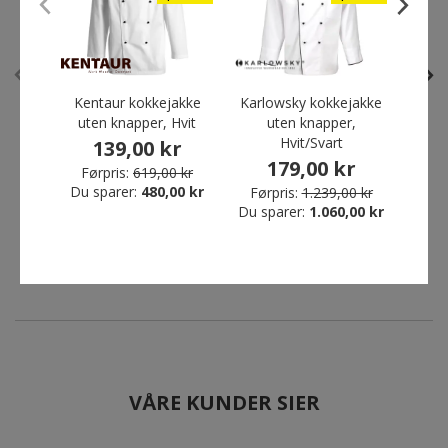
Restparti
Spar 91%
Kentaur kokkejakke
Karlowsky kokkejakke
Ka
uten knapper, Hvit
uten knapper,
C
Hvit/Svart
ko
139,00 kr
179,00 kr
Hejco Cuisinier 12-pack
Karlowsky 12-pack
Førpris:
619,00 kr
kokkeknapper, Hvit
kokkeknapper, Svart
Du sparer:
480,00 kr
Førpris:
1.239,00 kr
Førp
8,00 kr
69,00 kr
Du sparer:
1.060,00 kr
Du sp
Førpris:
89,00 kr
Du sparer:
81,00 kr
VÅRE KUNDER SIER