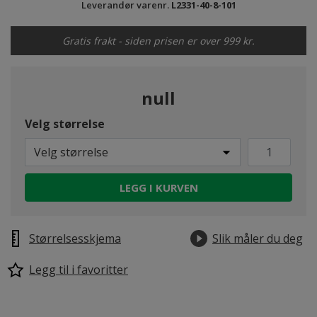
Leverandør varenr.
L2331-40-8-101
Gratis frakt - siden prisen er over 999 kr.
null
Velg størrelse
Velg størrelse
LEGG I KURVEN
Størrelsesskjema
Slik måler du deg
Legg til i favoritter