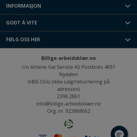
INFORMASJON
GODT Å VITE
FØLG OSS HER
Billige-arbeidsklær.no
c/o Athene Vat Service AS Postboks 4691
Nydalen
0405 Oslo (ikke salg/returnering på
adressen)
2396 2861
info@billige-arbeidsklaer.no
Org. nr. 922868662