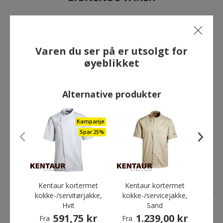
Kampanje
Spar 25%
Varen du ser på er utsolgt for
øyeblikket
Alternative produkter
Kentaur kortermet
Kampanje
kokkejakke, Svart
Spar 25%
824,25 kr
Fra
Førpris:
1.099,00 kr
Du sparer:
274,75 kr
Kentaur kortermet
Kentaur kortermet
Nybo
kokke-/servitørjakke,
kokke-/servicejakke,
Aw
Hvit
Sand
ko
591,75 kr
1.239,00 kr
Fra
Fra
Fra