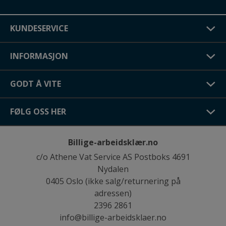
KUNDESERVICE
INFORMASJON
GODT Å VITE
FØLG OSS HER
Billige-arbeidsklær.no
c/o Athene Vat Service AS Postboks 4691
Nydalen
0405 Oslo (ikke salg/returnering på
adressen)
2396 2861
info@billige-arbeidsklaer.no