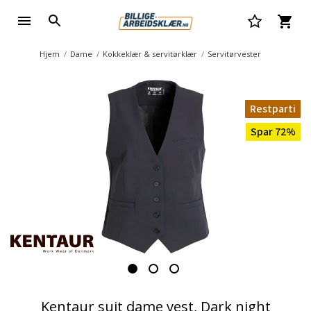
Hjem
Dame
Kokkeklær & servitørklær
Servitørvester
Restparti
Spar 72%
Kentaur suit dame vest, Dark night