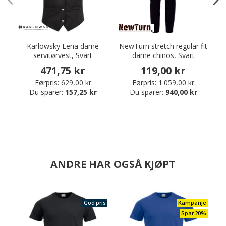
Karlowsky Lena dame
NewTurn stretch regular fit
T
servitørvest, Svart
dame chinos, Svart
471,75 kr
119,00 kr
Førpris:
629,00 kr
Førpris:
1.059,00 kr
Du sparer:
157,25 kr
Du sparer:
940,00 kr
ANDRE HAR OGSÅ KJØPT
God pris
Kampanje
Spar 20%