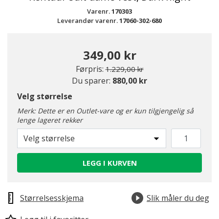
Varenr.
170303
Leverandør varenr.
17060-302-680
349,00 kr
Pris redusert fra
til
Førpris:
1.229,00 kr
Du sparer:
880,00 kr
Velg størrelse
Merk: Dette er en Outlet-vare og er kun tilgjengelig så
lenge lageret rekker
Velg størrelse
LEGG I KURVEN
Størrelsesskjema
Slik måler du deg