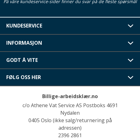
På våre kundeservice-sider finner du svar på de fleste spørsmål
KUNDESERVICE
INFORMASJON
GODT Å VITE
FØLG OSS HER
Billige-arbeidsklær.no
c/o Athene Vat Service AS Postboks 4691
Nydalen
0405 Oslo (ikke salg/returnering på
adressen)
2396 2861