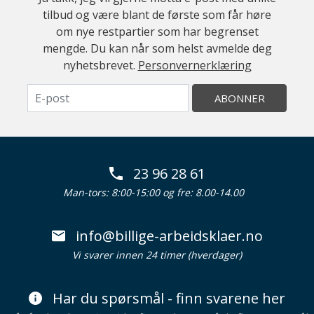
tilbud og være blant de første som får høre
om nye restpartier som har begrenset
mengde. Du kan når som helst avmelde deg
nyhetsbrevet.
Personvernerklæring
ABONNER
23 96 28 61
Man-tors: 8:00-15:00 og fre: 8.00-14.00
info@billige-arbeidsklaer.no
Vi svarer innen 24 timer (hverdager)
Har du spørsmål - finn svarene her