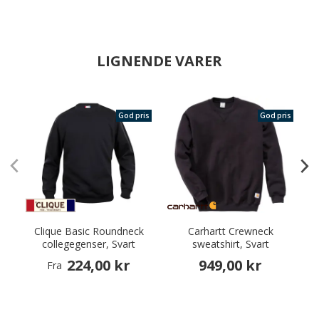
LIGNENDE VARER
God pris
God pris
Clique Basic Roundneck
Carhartt Crewneck
B
collegegenser, Svart
sweatshirt, Svart
224,00 kr
949,00 kr
Fra