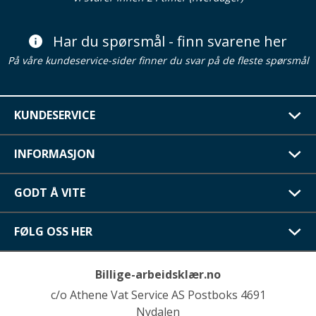
Har du spørsmål - finn svarene her
På våre kundeservice-sider finner du svar på de fleste spørsmål
KUNDESERVICE
INFORMASJON
GODT Å VITE
FØLG OSS HER
Billige-arbeidsklær.no
c/o Athene Vat Service AS Postboks 4691
Nydalen