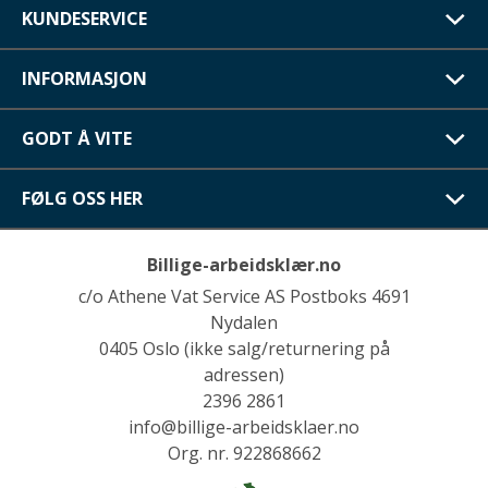
KUNDESERVICE
INFORMASJON
GODT Å VITE
FØLG OSS HER
Billige-arbeidsklær.no
c/o Athene Vat Service AS Postboks 4691
Nydalen
0405 Oslo (ikke salg/returnering på
adressen)
2396 2861
info@billige-arbeidsklaer.no
Org. nr. 922868662