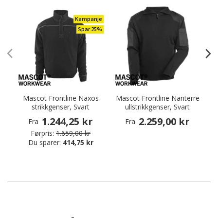
Kampanje
Spar 25%
Mascot Frontline Naxos
Mascot Frontline Nanterre
strikkgenser, Svart
ullstrikkgenser, Svart
k
1.244,25 kr
2.259,00 kr
Fra
Fra
Førpris:
1.659,00 kr
Du sparer:
414,75 kr