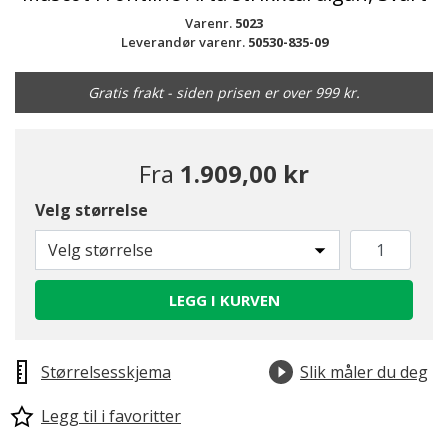
Varenr.
5023
Leverandør varenr.
50530-835-09
Gratis frakt - siden prisen er over 999 kr.
Fra
1.909,00 kr
Velg størrelse
Velg størrelse
LEGG I KURVEN
Størrelsesskjema
Slik måler du deg
Legg til i favoritter