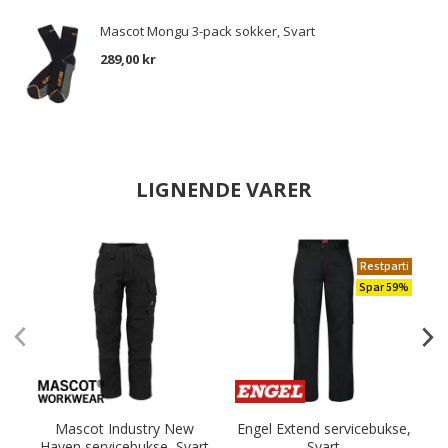
Mascot Mongu 3-pack sokker, Svart
289,00 kr
LIGNENDE VARER
Restparti
Spar 59%
Mascot Industry New
Engel Extend servicebukse,
M
Haven servicebukse, Svart
Svart