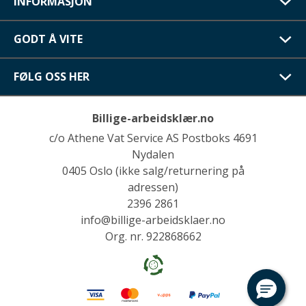
INFORMASJON
GODT Å VITE
FØLG OSS HER
Billige-arbeidsklær.no
c/o Athene Vat Service AS Postboks 4691
Nydalen
0405 Oslo (ikke salg/returnering på
adressen)
2396 2861
info@billige-arbeidsklaer.no
Org. nr. 922868662