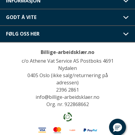
INFORMASJON
GODT Å VITE
FØLG OSS HER
Billige-arbeidsklær.no
c/o Athene Vat Service AS Postboks 4691
Nydalen
0405 Oslo (ikke salg/returnering på
adressen)
2396 2861
info@billige-arbeidsklaer.no
Org. nr. 922868662