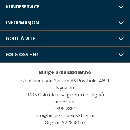
KUNDESERVICE
INFORMASJON
GODT Å VITE
FØLG OSS HER
Billige-arbeidsklær.no
c/o Athene Vat Service AS Postboks 4691
Nydalen
0405 Oslo (ikke salg/returnering på
adressen)
2396 2861
info@billige-arbeidsklaer.no
Org. nr. 922868662