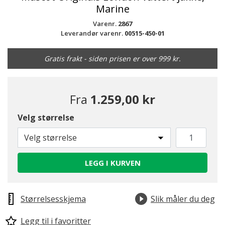
Marine
Varenr.
2867
Leverandør varenr.
00515-450-01
Gratis frakt - siden prisen er over 999 kr.
Fra
1.259,00 kr
Velg størrelse
Velg størrelse
LEGG I KURVEN
Størrelsesskjema
Slik måler du deg
Legg til i favoritter