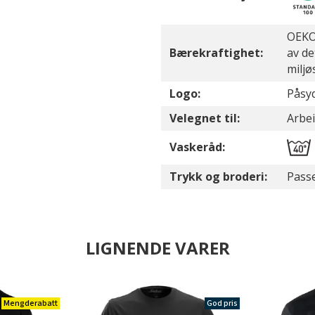
OEKO-
Bærekraftighet:
av de
miljø
Logo:
Påsyd
Velegnet til:
Arbe
Vaskeråd:
Trykk og broderi:
Passe
LIGNENDE VARER
Mengderabatt
God pris