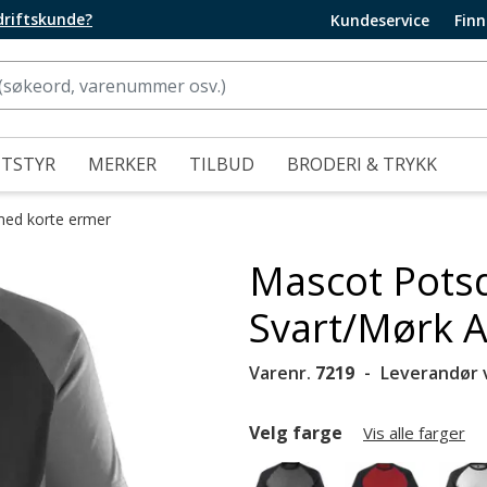
edriftskunde?
Kundeservice
Finn
UTSTYR
MERKER
TILBUD
BRODERI & TRYKK
med korte ermer
Mascot Potsd
Svart/Mørk A
Varenr.
7219
Leverandør 
Velg farge
Vis alle farger