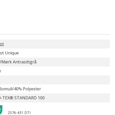
ot
ot Unique
/Mørk Antrasittgrå
e
Bomull/40% Polyester
-TEX® STANDARD 100
2576-431 DTI