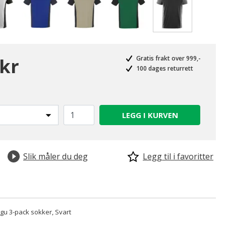
valgte
 kr
Gratis frakt over 999,-
100 dages returrett
LEGG I KURVEN
Slik måler du deg
Legg til i favoritter
u 3-pack sokker, Svart