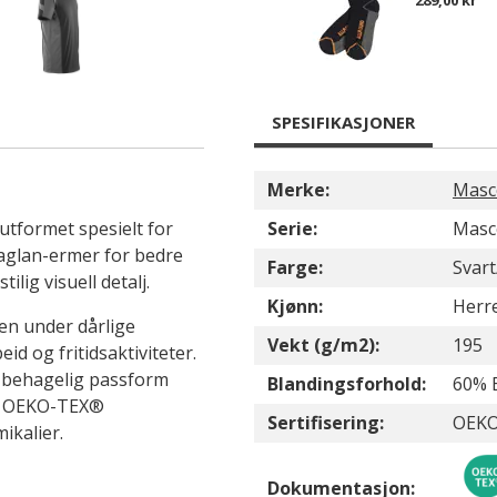
289,00 kr
SPESIFIKASJONER
Merke:
Masc
utformet spesielt for
Serie:
Masc
aglan-ermer for bedre
Farge:
Svart
lig visuell detalj.
Kjønn:
Herr
en under dårlige
Vekt (g/m2):
195
eid og fritidsaktiviteter.
 behagelig passform
Blandingsforhold:
60% 
til OEKO-TEX®
Sertifisering:
OEKO
ikalier.
Dokumentasjon: