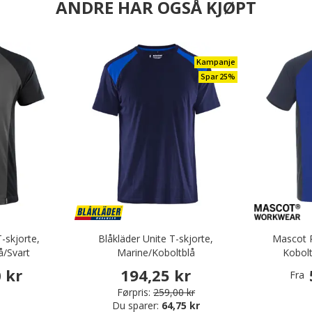
ANDRE HAR OGSÅ KJØPT
Kampanje
Spar 25%
skjorte,
Blåkläder Unite T-skjorte,
Mascot 
å/Svart
Marine/Koboltblå
Kobol
 kr
194,25 kr
Fra
Førpris:
259,00 kr
Du sparer:
64,75 kr