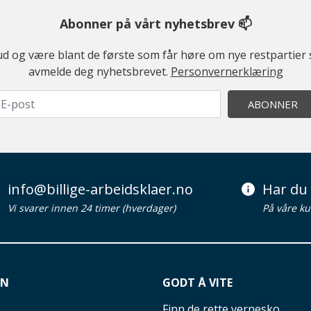
Abonner på vårt nyhetsbrev 📫
ilbud og være blant de første som får høre om nye restparti
avmelde deg nyhetsbrevet.
Personvernerklæring
ABONNER
info@billige-arbeidsklaer.no
Har du 
Vi svarer innen 24 timer (hverdager)
På våre ku
ON
GODT Å VITE
Finn de rette vernesko