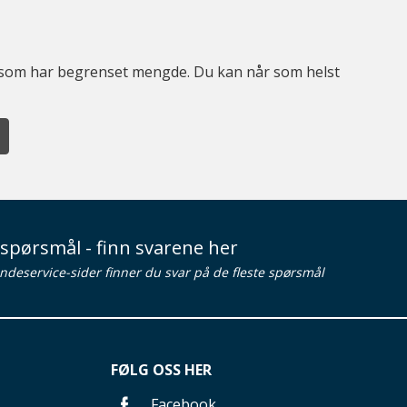
er som har begrenset mengde. Du kan når som helst
spørsmål - finn svarene her
ndeservice-sider finner du svar på de fleste spørsmål
FØLG OSS HER
Facebook