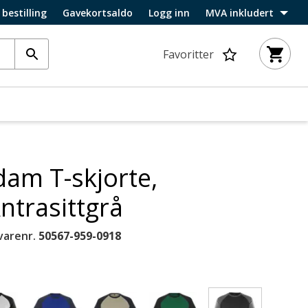
 bestilling
Gavekortsaldo
Logg inn
MVA inkludert
Favoritter
am T-skjorte,
ntrasittgrå
varenr.
50567-959-0918