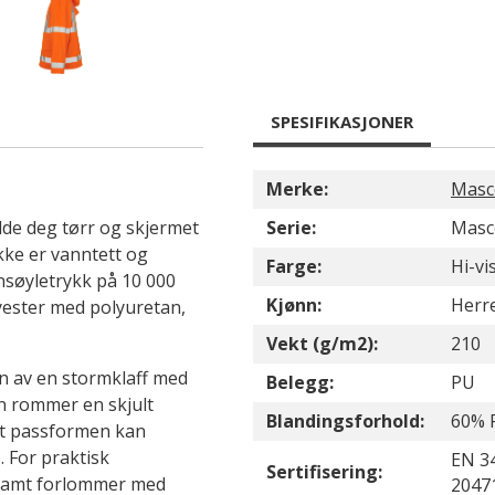
SPESIFIKASJONER
Merke:
Masc
lde deg tørr og skjermet
Serie:
Masc
kke er vanntett og
Farge:
Hi-vi
nsøyletrykk på 10 000
Kjønn:
Herr
lyester med polyuretan,
Vekt (g/m2):
210
n av en stormklaff med
Belegg:
PU
n rommer en skjult
Blandingsforhold:
60% 
at passformen kan
 For praktisk
EN 3
Sertifisering:
samt forlommer med
20471