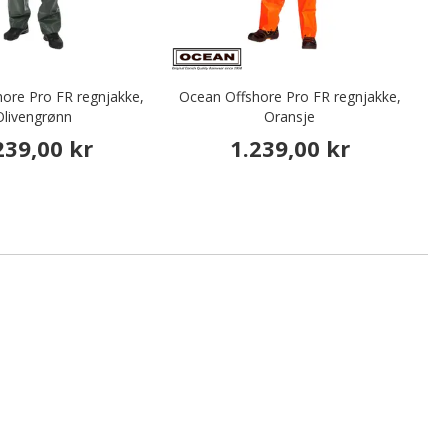
ore Pro FR regnjakke,
Ocean Offshore Pro FR regnjakke,
Bl
Olivengrønn
Oransje
239,00 kr
1.239,00 kr