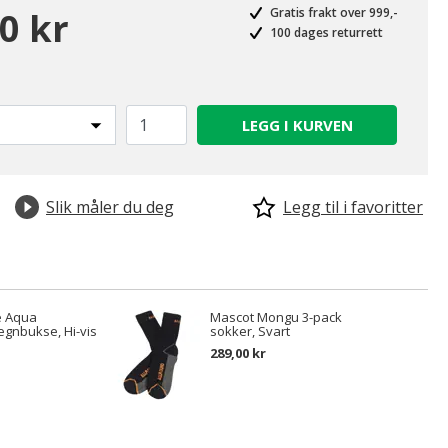
0 kr
Gratis frakt over 999,-
100 dages returrett
LEGG I KURVEN
Slik måler du deg
Legg til i favoritter
e Aqua
Mascot Mongu 3-pack
egnbukse, Hi-vis
sokker, Svart
289,00 kr