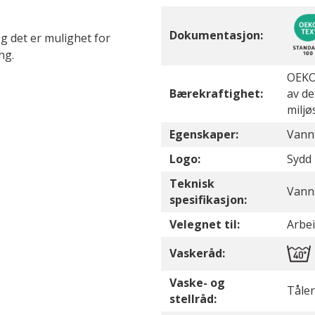
Dokumentasjon:
g det er mulighet for
ng.
OEKO-
Bærekraftighet:
av de
miljø
Egenskaper:
Vannt
Logo:
Sydd 
Teknisk
Vann
spesifikasjon:
Velegnet til:
Arbe
Vaskeråd:
Vaske- og
Tåler
stellråd: