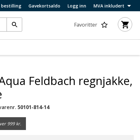
 bestilling
Gavekortsaldo
Logg inn
MVA inkludert
Favoritter
Aqua Feldbach regnjakke,
e
varenr.
50101-814-14
ver 999 kr.