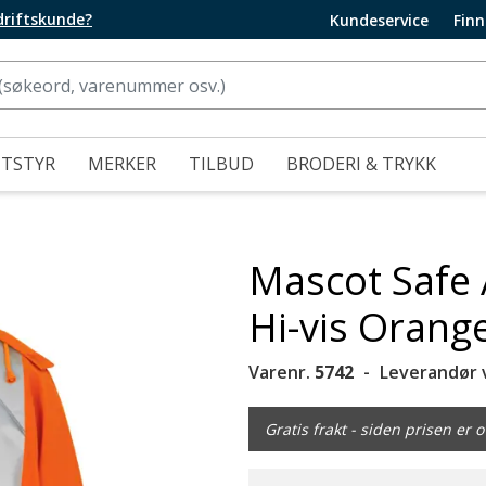
edriftskunde?
Kundeservice
Finn
UTSTYR
MERKER
TILBUD
BRODERI & TRYKK
Mascot Safe 
Hi-vis Orang
Varenr.
5742
Leverandør 
Gratis frakt - siden prisen er o