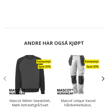
ANDRE HAR OGSÅ KJØPT
Kampanje
Kampanje
Spar 25%
Spar 25%
Mascot Witten Sweatshirt,
Mascot Unique Kassel
Mørk Antrasittgrå/Svart
håndverkerbukse,
sk