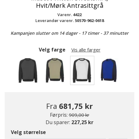
Hvit/Mørk Antrasittgrå
Varenr.
4422
Leverandør varenr.
50570-962-0618
Kampanjen slutter om 14 dager - 17 timer - 37 minutter
Velg farge
Vis alle farger
valgte
Fra
681,75 kr
Pris redusert fra
til
Førpris:
909,00 kr
Du sparer:
227,25 kr
Velg størrelse