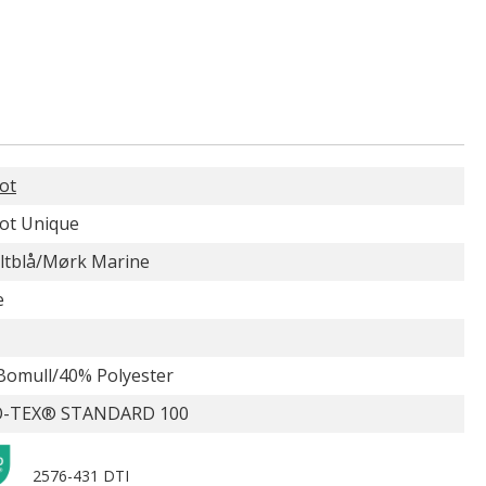
ot
ot Unique
ltblå/Mørk Marine
e
Bomull/40% Polyester
-TEX® STANDARD 100
2576-431 DTI