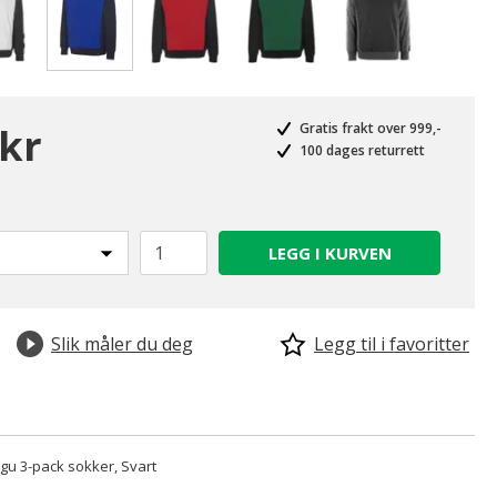
valgte
 kr
Gratis frakt over 999,-
100 dages returrett
LEGG I KURVEN
Slik måler du deg
Legg til i favoritter
u 3-pack sokker, Svart