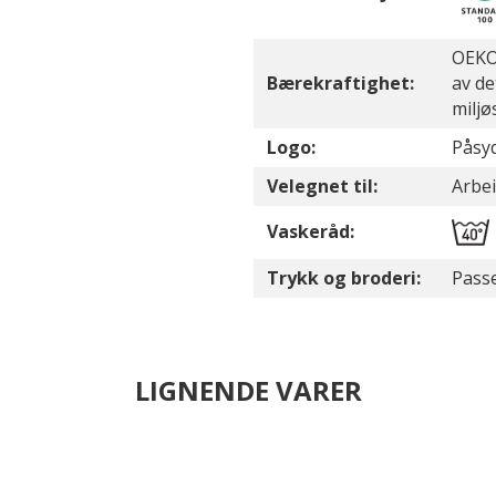
OEKO-
Bærekraftighet:
av de
miljø
Logo:
Påsyd
Velegnet til:
Arbe
Vaskeråd:
Trykk og broderi:
Passe
LIGNENDE VARER