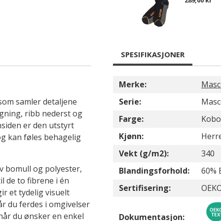
289,00 kr
SPESIFIKASJONER
Merke:
Masc
som samler detaljene
Serie:
Masc
ngning, ribb nederst og
Farge:
Kobo
nsiden er den utstyrt
Kjønn:
Herr
og kan føles behagelig
Vekt (g/m2):
340
v bomull og polyester,
Blandingsforhold:
60% 
 de to fibrene i én
Sertifisering:
OEKO
 et tydelig visuelt
når du ferdes i omgivelser
når du ønsker en enkel
Dokumentasjon: