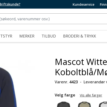
edriftskunde?
Kundeservice
Finn
UTSTYR
MERKER
TILBUD
BRODERI & TRYKK
Mascot Witte
Koboltblå/M
Varenr.
4423
Leverandør 
Velg farge
Vis alle farger