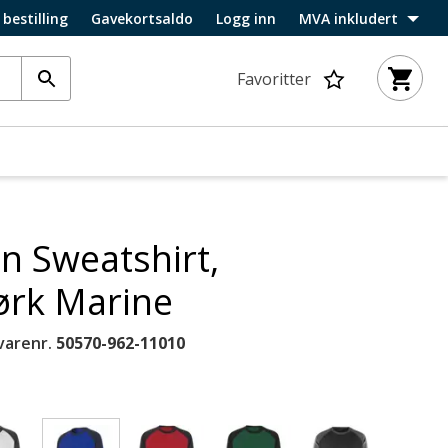
 bestilling
Gavekortsaldo
Logg inn
MVA inkludert
Favoritter
n Sweatshirt,
ørk Marine
varenr.
50570-962-11010