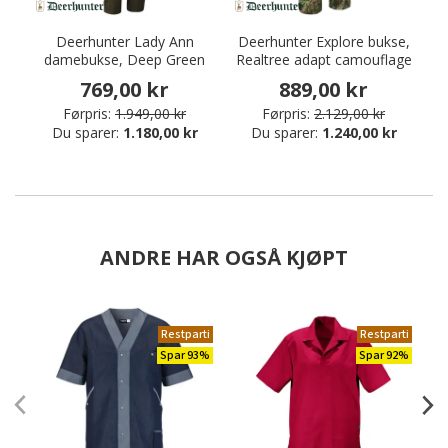
Deerhunter Lady Ann
Deerhunter Explore bukse,
C
damebukse, Deep Green
Realtree adapt camouflage
769,00 kr
889,00 kr
Førpris:
1.949,00 kr
Førpris:
2.129,00 kr
Du sparer:
1.180,00 kr
Du sparer:
1.240,00 kr
ANDRE HAR OGSÅ KJØPT
Restparti
Restparti
Spar 93%
Spar 92%