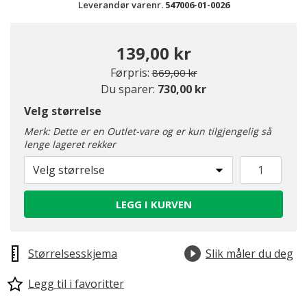
Leverandør varenr.
547006-01-0026
139,00 kr
Pris redusert fra
til
Førpris:
869,00 kr
Du sparer:
730,00 kr
Velg størrelse
Merk: Dette er en Outlet-vare og er kun tilgjengelig så
lenge lageret rekker
Velg størrelse
LEGG I KURVEN
Størrelsesskjema
Slik måler du deg
Legg til i favoritter