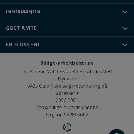
INFORMASJON
GODT Å VITE
FØLG OSS HER
Billige-arbeidsklær.no
c/o Athene Vat Service AS Postboks 4691
Nydalen
0405 Oslo (ikke salg/returnering på
adressen)
2396 2861
info@billige-arbeidsklaer.no
Org. nr. 922868662