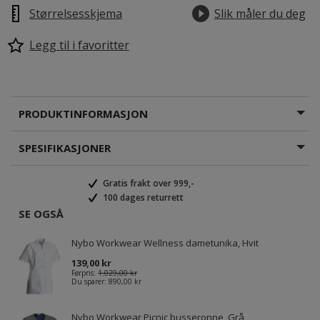
Størrelsesskjema
Slik måler du deg
Legg til i favoritter
PRODUKTINFORMASJON
SPESIFIKASJONER
Gratis frakt over 999,-
100 dages returrett
SE OGSÅ
Nybo Workwear Wellness dametunika, Hvit
139,00 kr
Førpris:
1.029,00 kr
Du sparer:
890,00 kr
Nybo Workwear Picnic busseronne, Grå