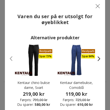
Varen du ser på er utsolgt for
øyeblikket
Alternative produkter
Restparti
Restparti
Spar 73%
Spar 84%
Kentaur chino bukse
Kentaur damebukse,
N
dame, Svart
Comoblå
Mon
benle
219,00 kr
119,00 kr
ANDRE HAR OGSÅ KJØPT
Fra
Førpris:
799,00 kr
Førpris:
729,00 kr
Du sparer:
580,00 kr
Du sparer:
610,00 kr
Før
Du s