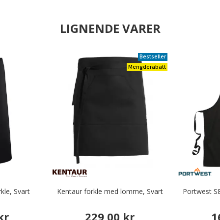
LIGNENDE VARER
Bestseller
Mengderabatt
kle, Svart
Kentaur forkle med lomme, Svart
Portwest S
kr
229,00 kr
1