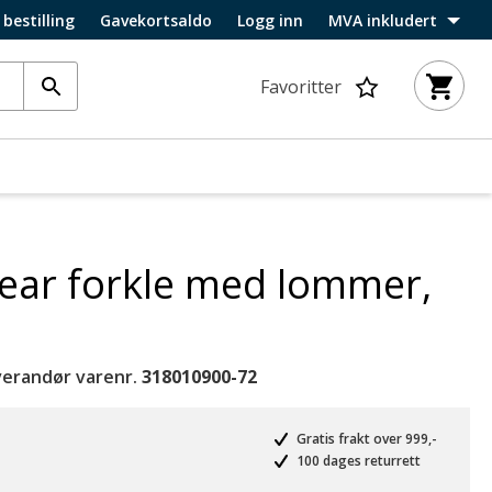
 bestilling
Gavekortsaldo
Logg inn
MVA inkludert
Favoritter
ar forkle med lommer,
verandør varenr.
318010900-72
Gratis frakt over 999,-
100 dages returrett