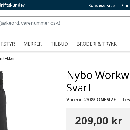
edriftskunde?
Kundeservice
Finn
UTSTYR
MERKER
TILBUD
BRODERI & TRYKK
rstykker
Nybo Workwe
Svart
Varenr.
2389_ONESIZE
Le
209,00 kr