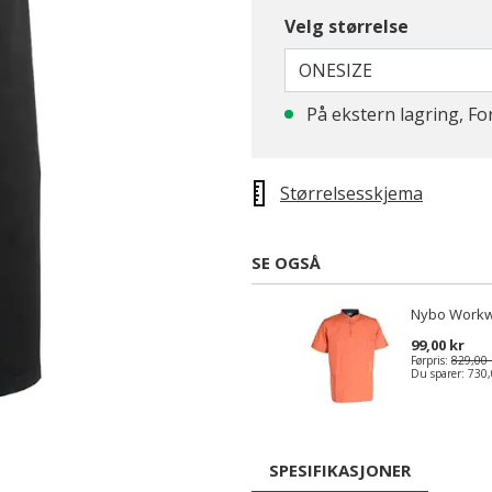
Velg størrelse
ONESIZE
På ekstern lagring, Fo
Størrelsesskjema
SE OGSÅ
Nybo Workw
99,00 kr
Førpris:
829,00 
Du sparer:
730,
SPESIFIKASJONER