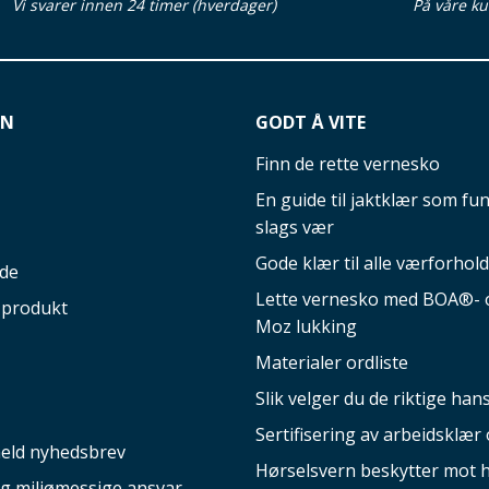
Vi svarer innen 24 timer (hverdager)
På våre ku
ON
GODT Å VITE
Finn de rette vernesko
En guide til jaktklær som fun
slags vær
Gode klær til alle værforhold
ide
Lette vernesko med BOA®- o
 produkt
Moz lukking
Materialer ordliste
Slik velger du de riktige ha
Sertifisering av arbeidsklær 
eld nyhedsbrev
Hørselsvern beskytter mot 
og miljømessige ansvar