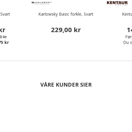
 Svart
Karlowsky Basic forkle, Svart
Kenta
kr
229,00 kr
1
0 kr
Før
75 kr
Du s
VÅRE KUNDER SIER