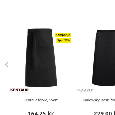
Kampanje
Spar 25%
Kentaur forkle, Svart
Karlowsky Basic for
164,25 kr
229,00 