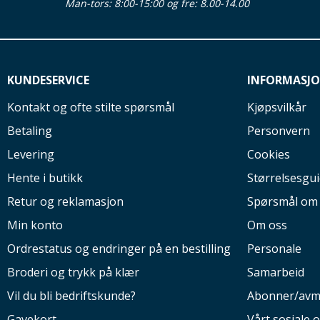
Man-tors: 8:00-15:00 og fre: 8.00-14.00
KUNDESERVICE
INFORMASJ
Kontakt og ofte stilte spørsmål
Kjøpsvilkår
Betaling
Personvern
Levering
Cookies
Hente i butikk
Størrelsesgu
Retur og reklamasjon
Spørsmål om
Min konto
Om oss
Ordrestatus og endringer på en bestilling
Personale
Broderi og trykk på klær
Samarbeid
Vil du bli bedriftskunde?
Abonner/avm
Gavekort
Vårt sosiale 