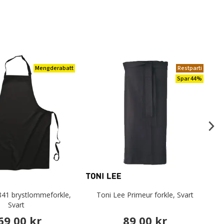
Mengderabatt
Restparti
Spar 44%
841 brystlommeforkle,
Toni Lee Primeur forkle, Svart
Svart
69,00 kr
89,00 kr