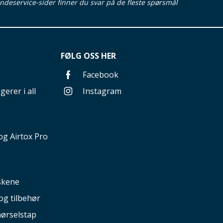
ndeservice-sider finner du svar på de fleste spørsmål
FØLG OSS HER
Facebook
gerer i all
Instagram
g Airtox Pro
nskene
og tilbehør
hørselstap