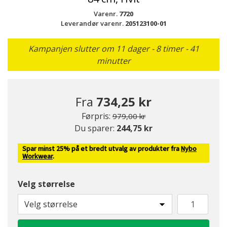
Varenr.
7720
Leverandør varenr.
205123100-01
Kampanjen slutter om 11 dager - 8 timer - 41
minutter
Fra
734,25 kr
Pris redusert fra
til
Førpris:
979,00 kr
Du sparer:
244,75 kr
Spar minst 25% på et bredt utvalg av produkter fra
Nybo
Workwear
.
Velg størrelse
Velg størrelse