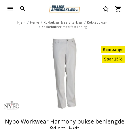
Hjem
Herre
Kokkeklær & servitørklær
Kokkebukser
Kokkebukser med fast linning
Kampanje
Spar 25%
Nybo Workwear Harmony bukse benlengde
84 cm, Hvit