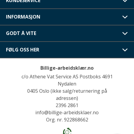
KUNDESERVICE
INFORMASJON
GODT Å VITE
FØLG OSS HER
Billige-arbeidsklær.no
c/o Athene Vat Service AS Postboks 4691
Nydalen
0405 Oslo (ikke salg/returnering på
adressen)
2396 2861
info@billige-arbeidsklaer.no
Org. nr. 922868662