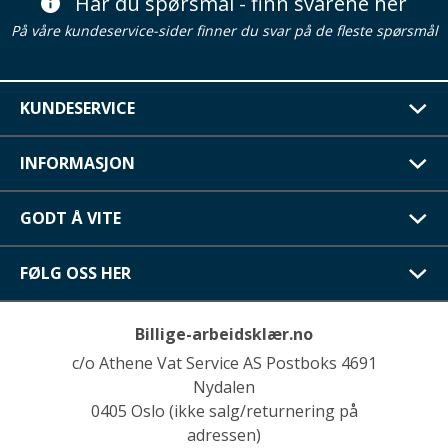
Har du spørsmål - finn svarene her
På våre kundeservice-sider finner du svar på de fleste spørsmål
KUNDESERVICE
INFORMASJON
GODT Å VITE
FØLG OSS HER
Billige-arbeidsklær.no
c/o Athene Vat Service AS Postboks 4691
Nydalen
0405 Oslo (ikke salg/returnering på
adressen)