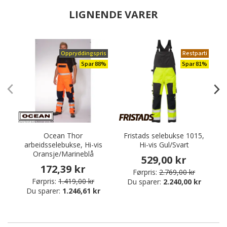
LIGNENDE VARER
Oppryddingspris
Restparti
Spar 88%
Spar 81%
Ocean Thor
Fristads selebukse 1015,
O
arbeidsselebukse, Hi-vis
Hi-vis Gul/Svart
Oransje/Marineblå
529,00 kr
172,39 kr
Førpris:
2.769,00 kr
Førpris:
1.419,00 kr
Du sparer:
2.240,00 kr
Du sparer:
1.246,61 kr