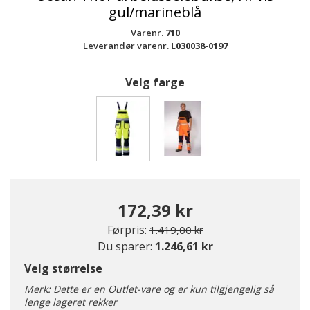
gul/marineblå
Varenr.
710
Leverandør varenr.
L030038-0197
Velg farge
valgte
172,39 kr
Pris redusert fra
til
Førpris:
1.419,00 kr
Du sparer:
1.246,61 kr
Velg størrelse
Merk: Dette er en Outlet-vare og er kun tilgjengelig så
lenge lageret rekker