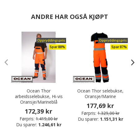
ANDRE HAR OGSÅ KJØPT
Oppryddingspris
Oppryddingspris
Spar 88%
Spar 87%
Ocean Thor
Ocean Thor selebukse,
arbeidsselebukse, Hi-vis
Oransje/Marine
Oransje/Marineblå
177,69 kr
172,39 kr
Førpris:
1.329,00 kr
Førpris:
1.419,00 kr
Du sparer:
1.151,31 kr
Du sparer:
1.246,61 kr