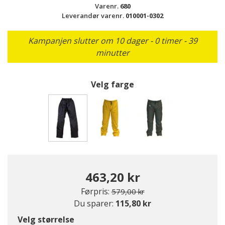
Varenr.
680
Leverandør varenr.
010001-0302
Kampanjen slutter om 10 dager - 0 timer - 39
minutter
Velg farge
valgte
463,20 kr
Pris redusert fra
til
Førpris:
579,00 kr
Du sparer:
115,80 kr
Velg størrelse