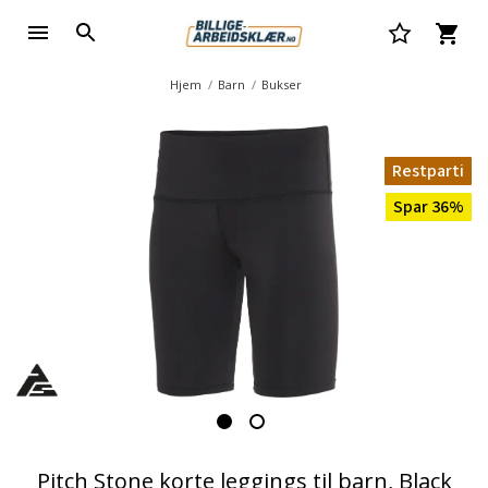
Hjem
Barn
Bukser
Restparti
Spar 36%
Pitch Stone korte leggings til barn, Black