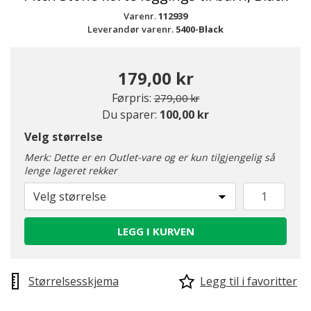
Varenr.
112939
Leverandør varenr.
5400-Black
179,00 kr
Pris redusert fra
til
Førpris:
279,00 kr
Du sparer:
100,00 kr
Velg størrelse
Merk: Dette er en Outlet-vare og er kun tilgjengelig så
lenge lageret rekker
Velg størrelse
LEGG I KURVEN
Størrelsesskjema
Legg til i favoritter