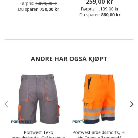
259,00 kr
Førpris:
1.099,00 kr
Førpris:
1.139,00 kr
Du sparer:
750,00 kr
Du sparer:
880,00 kr
ANDRE HAR OGSÅ KJØPT
Portwest Texo
Portwest arbeidsshorts, Hi-
arbeidsshorts, Grå/oransje
vis Oransje/Marineblå