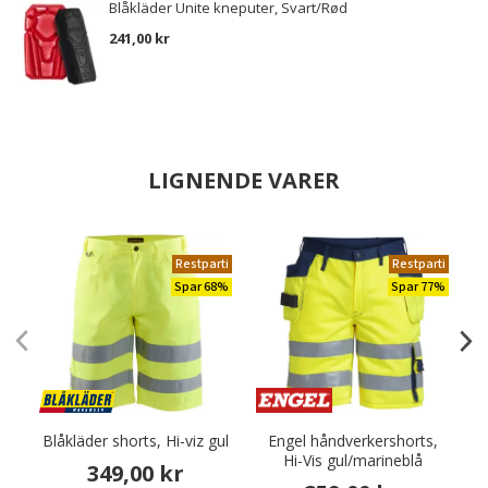
Blåkläder Unite kneputer, Svart/Rød
241,00 kr
LIGNENDE VARER
Restparti
Restparti
Spar 68%
Spar 77%
Blåkläder shorts, Hi-viz gul
Engel håndverkershorts,
P
Hi-Vis gul/marineblå
349,00 kr