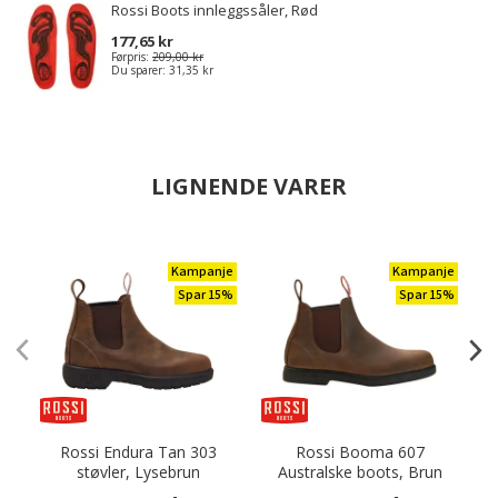
Rossi Boots innleggssåler, Rød
177,65 kr
Førpris:
209,00 kr
Du sparer:
31,35 kr
LIGNENDE VARER
Kampanje
Kampanje
Spar 15%
Spar 15%
Rossi Endura Tan 303
Rossi Booma 607
støvler, Lysebrun
Australske boots, Brun