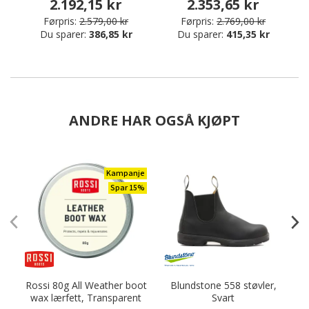
2.192,15 kr
2.353,65 kr
Førpris:
2.579,00 kr
Førpris:
2.769,00 kr
Du sparer:
386,85 kr
Du sparer:
415,35 kr
ANDRE HAR OGSÅ KJØPT
Kampanje
Spar 15%
Rossi 80g All Weather boot
Blundstone 558 støvler,
wax lærfett, Transparent
Svart