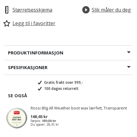
Størrelsesskjema
Slik måler du deg
Legg til i favoritter
PRODUKTINFORMASJON
SPESIFIKASJONER
Gratis frakt over 999,-
100 dages returrett
SE OGSÅ
Rossi 80g All Weather boot wax lærfett, Transparent
160,65 kr
Førpris:
189,00 kr
Du sparer:
28,35 kr