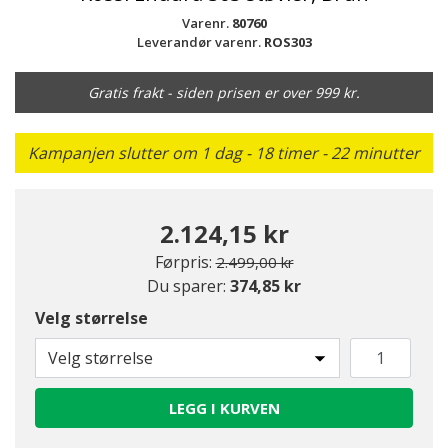
Varenr.
80760
Leverandør varenr.
ROS303
Gratis frakt - siden prisen er over 999 kr.
Kampanjen slutter om 1 dag - 18 timer - 22 minutter
2.124,15 kr
Pris redusert fra
til
Førpris:
2.499,00 kr
Du sparer:
374,85 kr
Velg størrelse
Velg størrelse
LEGG I KURVEN