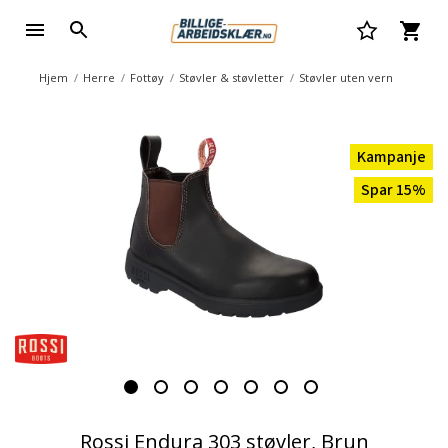
Hjem
Herre
Fottøy
Støvler & støvletter
Støvler uten vern
Kampanje
Spar 15%
Rossi Endura 303 støvler, Brun