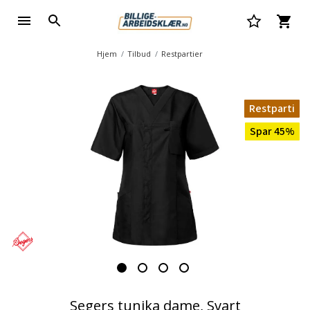
Hjem
Tilbud
Restpartier
Restparti
Spar 45%
Segers tunika dame, Svart