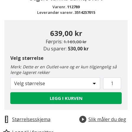
Varenr.
112789
Leverandør varenr.
3514257015
639,00 kr
Pris redusert fra
til
Førpris:
1.169,00 kr
Du sparer:
530,00 kr
Velg størrelse
Merk: Dette er en Outlet-vare og er kun tilgjengelig så
lenge lageret rekker
Velg størrelse
LEGG I KURVEN
Størrelsesskjema
Slik måler du deg