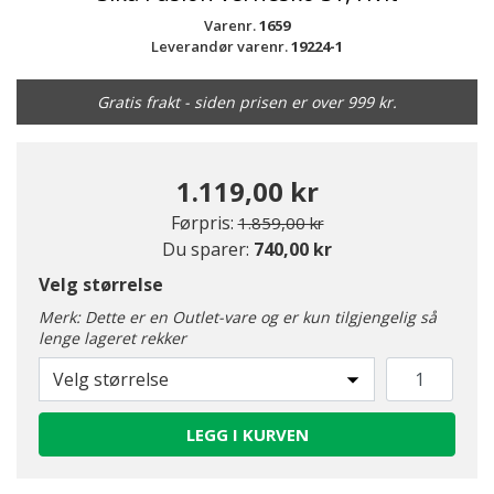
Varenr.
1659
Leverandør varenr.
19224-1
Gratis frakt - siden prisen er over 999 kr.
1.119,00 kr
Pris redusert fra
til
Førpris:
1.859,00 kr
Du sparer:
740,00 kr
Velg størrelse
Merk: Dette er en Outlet-vare og er kun tilgjengelig så
lenge lageret rekker
Velg størrelse
LEGG I KURVEN