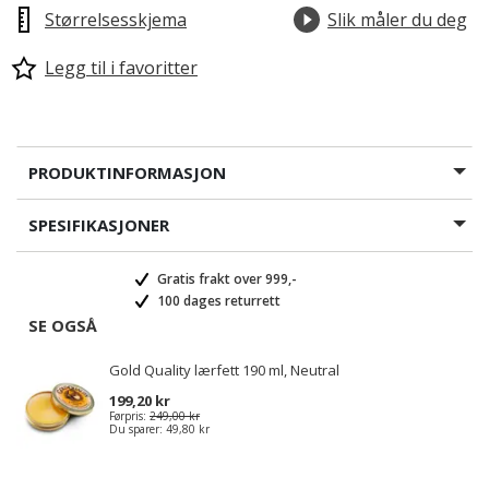
Størrelsesskjema
Slik måler du deg
Legg til i favoritter
PRODUKTINFORMASJON
SPESIFIKASJONER
Gratis frakt over 999,-
100 dages returrett
SE OGSÅ
Gold Quality lærfett 190 ml, Neutral
199,20 kr
Førpris:
249,00 kr
Du sparer:
49,80 kr