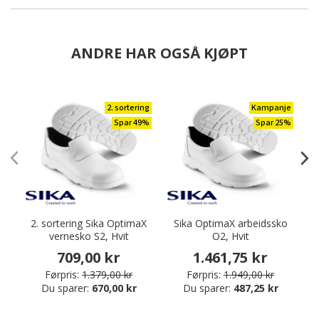
ANDRE HAR OGSÅ KJØPT
2. sortering
Kampanje
Spar 49%
Spar 25%
2. sortering Sika OptimaX
Sika OptimaX arbeidssko
vernesko S2, Hvit
O2, Hvit
709,00 kr
1.461,75 kr
Førpris:
1.379,00 kr
Førpris:
1.949,00 kr
Du sparer:
670,00 kr
Du sparer:
487,25 kr