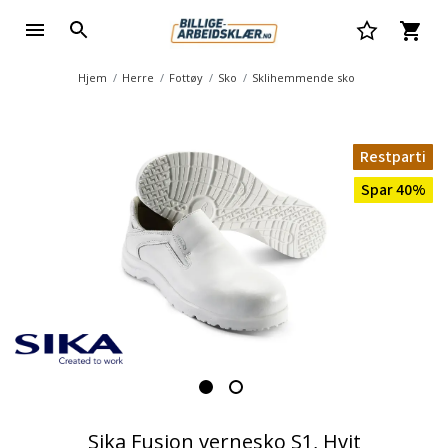
Hjem
Herre
Fottøy
Sko
Sklihemmende sko
Restparti
Spar 40%
Sika Fusion vernesko S1, Hvit