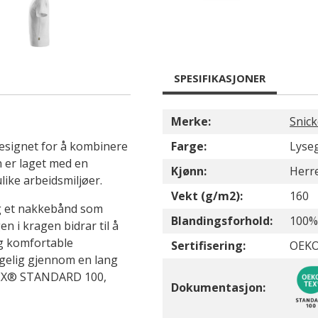
SPESIFIKASJONER
Merke:
Snic
designet for å kombinere
Farge:
Lyse
n er laget med en
Kjønn:
Herr
like arbeidsmiljøer.
Vekt (g/m2):
160
g et nakkebånd som
Blandingsforhold:
100%
en i kragen bidrar til å
og komfortable
Sertifisering:
OEKO
agelig gjennom en lang
O-TEX® STANDARD 100,
Dokumentasjon: