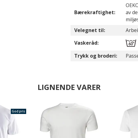
OEKO-
Bærekraftighet:
av de
miljø
Velegnet til:
Arbe
Vaskeråd:
Trykk og broderi:
Passe
LIGNENDE VARER
God pris