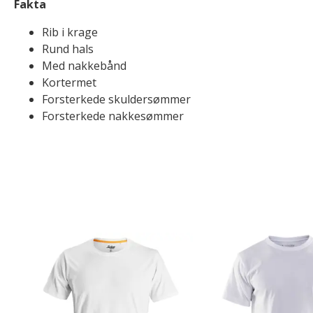
Fakta
Rib i krage
Rund hals
Med nakkebånd
Kortermet
Forsterkede skuldersømmer
Forsterkede nakkesømmer