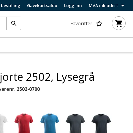
 bestilling
Gavekortsaldo
Logg inn
MVA inkludert
Favoritter
jorte 2502, Lysegrå
varenr.
2502-0700