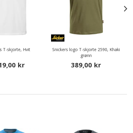
s T-skjorte, Hvit
Snickers logo T-skjorte 2590, Khaki
Sn
grønn
19,00 kr
389,00 kr