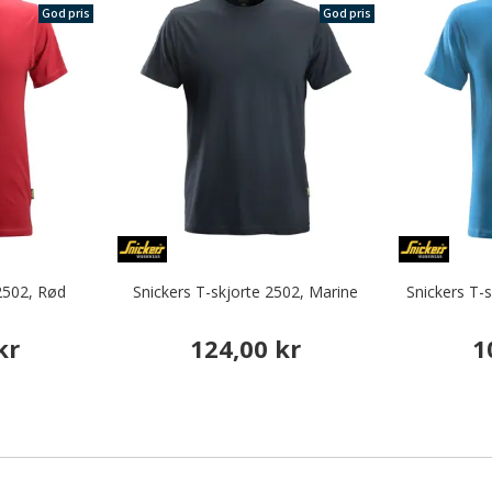
God pris
God pris
 2502, Rød
Snickers T-skjorte 2502, Marine
Snickers T-
kr
124,00 kr
1