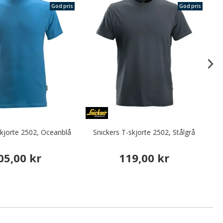
God pris
God pris
skjorte 2502, Oceanblå
Snickers T-skjorte 2502, Stålgrå
05,00 kr
119,00 kr