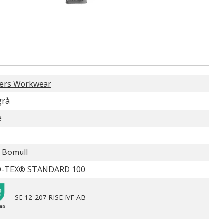
kers Workwear
grå
e
 Bomull
-TEX® STANDARD 100
SE 12-207 RISE IVF AB