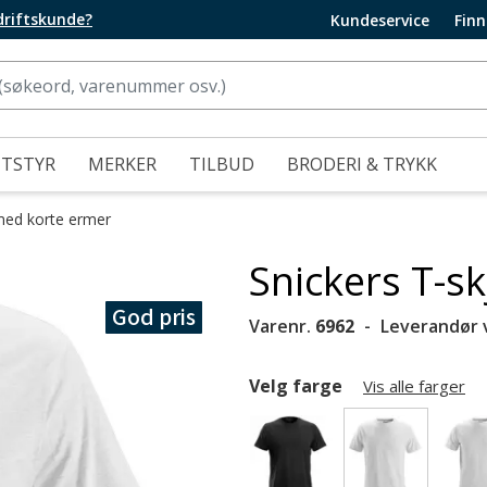
edriftskunde?
Kundeservice
Finn
UTSTYR
MERKER
TILBUD
BRODERI & TRYKK
med korte ermer
Snickers T-sk
God pris
Varenr.
6962
Leverandør 
Velg farge
Vis alle farger