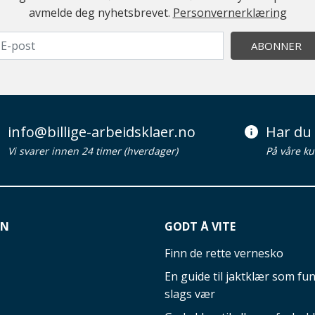
avmelde deg nyhetsbrevet.
Personvernerklæring
ABONNER
info@billige-arbeidsklaer.no
Har du 
Vi svarer innen 24 timer (hverdager)
På våre ku
ON
GODT Å VITE
Finn de rette vernesko
En guide til jaktklær som fun
slags vær