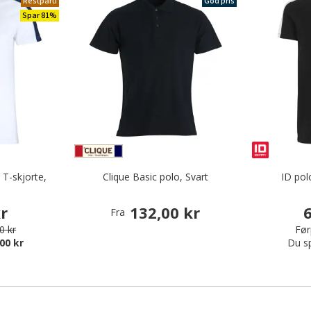
Restparti
God pris
Spar 81%
 T-skjorte,
Clique Basic polo, Svart
ID pol
kr
132,00 kr
6
Fra
0 kr
Før
00 kr
Du s