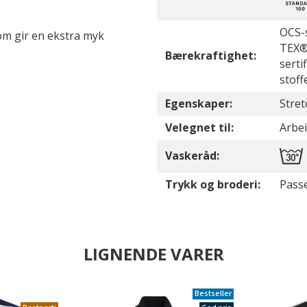
OCS-s
om gir en ekstra myk
TEX® 
Bærekraftighet:
serti
stoff
Egenskaper:
Stret
Velegnet til:
Arbei
Vaskeråd:
Trykk og broderi:
Passe
LIGNENDE VARER
Bestseller