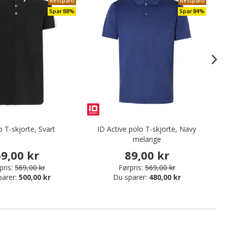
Restparti
Restparti
Spar 88%
Spar 84%
o T-skjorte, Svart
ID Active polo T-skjorte, Navy
melange
9,00 kr
89,00 kr
pris:
569,00 kr
Førpris:
569,00 kr
parer:
500,00 kr
Du sparer:
480,00 kr