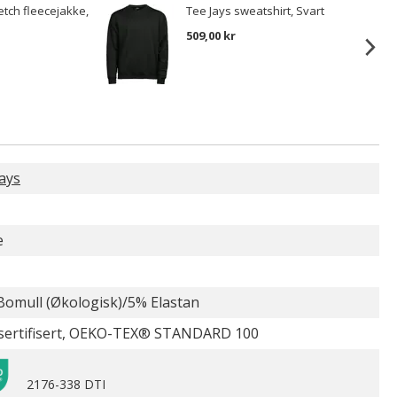
etch fleecejakke,
Tee Jays sweatshirt, Svart
509,00 kr
ays
e
Bomull (Økologisk)/5% Elastan
sertifisert, OEKO-TEX® STANDARD 100
2176-338 DTI