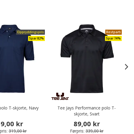
Oppryddingspris
Restparti
Spar 82%
Spar 74%
polo T-skjorte, Navy
Tee Jays Performance polo T-
skjorte, Svart
9,00 kr
89,00 kr
pris:
319,00 kr
Førpris:
339,00 kr