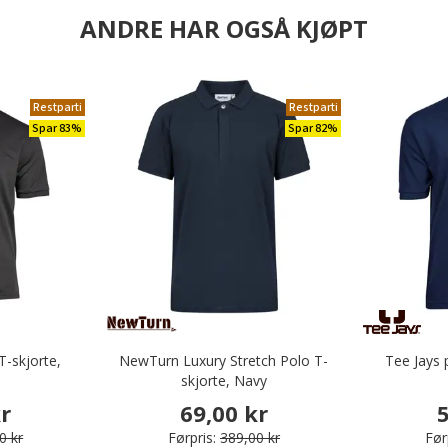
ANDRE HAR OGSÅ KJØPT
Restparti
Restparti
Spar 83%
Spar 82%
T-skjorte,
NewTurn Luxury Stretch Polo T-
Tee Jays 
skjorte, Navy
kr
69,00 kr
5
0 kr
Førpris:
389,00 kr
Før