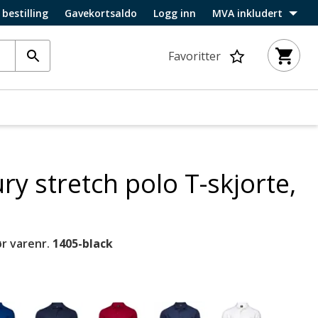
 bestilling
Gavekortsaldo
Logg inn
MVA inkludert
Favoritter
ry stretch polo T-skjorte,
r varenr.
1405-black