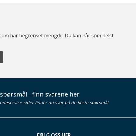
er som har begrenset mengde. Du kan når som helst
spørsmål - finn svarene her
ndeservice-sider finner du svar på de fleste spørsmål
FØLG OSS HER