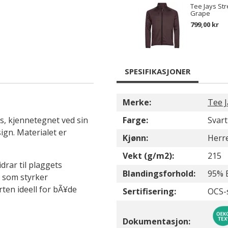
Tee Jays Str
Grape
799,00 kr
SPESIFIKASJONER
Merke:
Tee J
s, kjennetegnet ved sin
Farge:
Svart
gn. Materialet er
Kjønn:
Herr
Vekt (g/m2):
215
drar til plaggets
Blandingsforhold:
95% 
 som styrker
ten ideell for bÃ¥de
Sertifisering:
OCS-
Dokumentasjon: