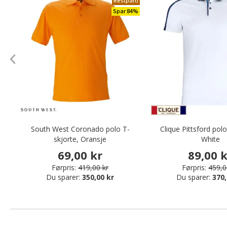
Restparti
Spar 84%
South West Coronado polo T-
Clique Pittsford polo
skjorte, Oransje
White
69,00 kr
89,00 
Førpris:
419,00 kr
Førpris:
459,0
Du sparer:
350,00 kr
Du sparer:
370,