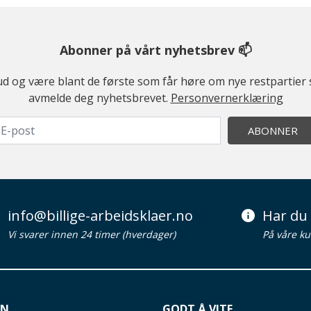
Abonner på vårt nyhetsbrev 📫
ilbud og være blant de første som får høre om nye restparti
avmelde deg nyhetsbrevet.
Personvernerklæring
ABONNER
info@billige-arbeidsklaer.no
Har du 
Vi svarer innen 24 timer (hverdager)
På våre ku
ON
GODT Å VITE