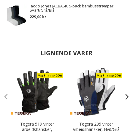
Jack & Jones JACBASIC 5-pack bambusstrømper,
Svart/Grå/Blå
229,00 kr
LIGNENDE VARER
Mix 3 - spar 20%
Mix 3 - spar 20%
Tegera 519 vinter
Tegera 295 vinter
arbeidshansker,
arbeidshansker, Hvit/Grå