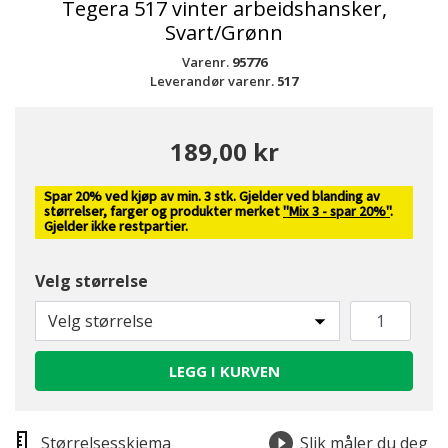
Tegera 517 vinter arbeidshansker,
Svart/Grønn
Varenr.
95776
Leverandør varenr.
517
189,00 kr
Spar 20% ved kjøp av min. 3 stk. Gjelder ved blanding av
størrelser, farger og produkter merket
"Mix 3 - spar 20%"
.
Gjelder ikke restpartier.
Velg størrelse
Velg størrelse
LEGG I KURVEN
Størrelsesskjema
Slik måler du deg