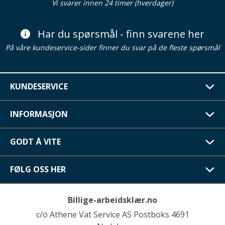
Vi svarer innen 24 timer (hverdager)
Har du spørsmål - finn svarene her
På våre kundeservice-sider finner du svar på de fleste spørsmål
KUNDESERVICE
INFORMASJON
GODT Å VITE
FØLG OSS HER
Billige-arbeidsklær.no
c/o Athene Vat Service AS Postboks 4691