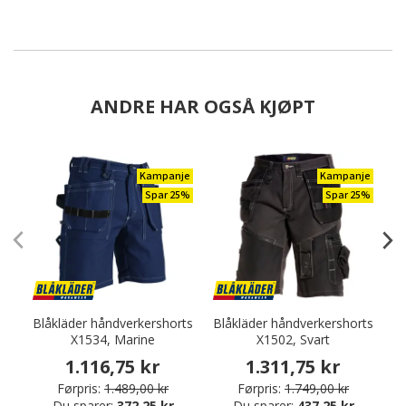
ANDRE HAR OGSÅ KJØPT
Kampanje
Kampanje
Spar 25%
Spar 25%
Blåkläder håndverkershorts
Blåkläder håndverkershorts
X1534, Marine
X1502, Svart
1.116,75 kr
1.311,75 kr
Førpris:
1.489,00 kr
Førpris:
1.749,00 kr
Du sparer:
372,25 kr
Du sparer:
437,25 kr