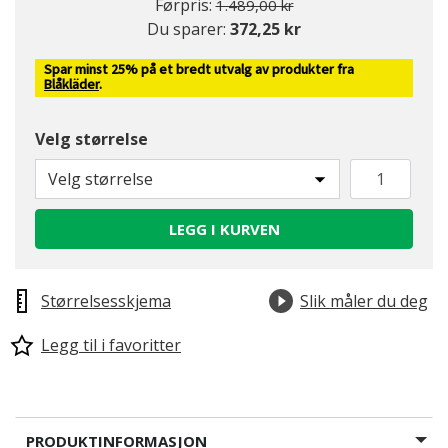
Pris redusert fra
til
Førpris:
1.489,00 kr
Du sparer:
372,25 kr
Spar minst 25% på et bredt utvalg av produkter fra
Blåkläder
.
Velg størrelse
Velg størrelse
LEGG I KURVEN
Størrelsesskjema
Slik måler du deg
Legg til i favoritter
PRODUKTINFORMASJON