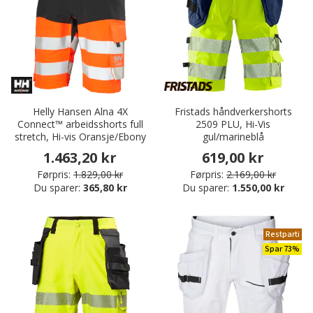
Helly Hansen Alna 4X
Fristads håndverkershorts
Connect™ arbeidsshorts full
2509 PLU, Hi-Vis
stretch, Hi-vis Oransje/Ebony
gul/marineblå
1.463,20 kr
619,00 kr
Førpris:
1.829,00 kr
Førpris:
2.169,00 kr
Du sparer:
365,80 kr
Du sparer:
1.550,00 kr
Restparti
Spar 73%