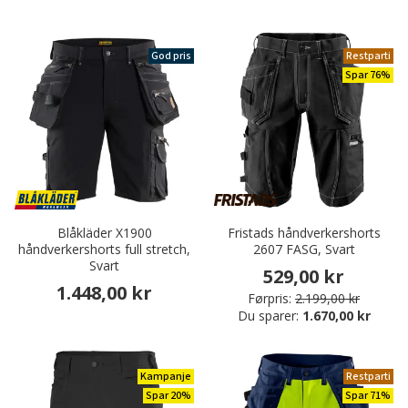
God pris
Restparti
Spar 76%
Blåkläder X1900
Fristads håndverkershorts
håndverkershorts full stretch,
2607 FASG, Svart
Svart
529,00 kr
1.448,00 kr
Førpris:
2.199,00 kr
Du sparer:
1.670,00 kr
Kampanje
Restparti
Spar 20%
Spar 71%