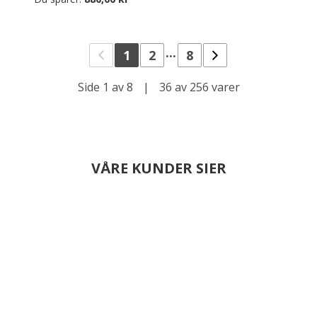
...
1
2
8
Side 1 av 8
|
36 av 256 varer
VÅRE KUNDER SIER