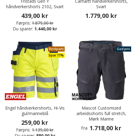
Fristads Gen Y
Carhartt håndverkershorts,
håndverkershorts 2102, Svart
Svart
439,00 kr
1.779,00 kr
Førpris:
1.879,00 kr
Du sparer:
1.440,00 kr
Restparti
God pris
Spar 77%
Engel håndverkershorts, Hi-Vis
Mascot Customized
gul/marineblå
arbeidsshorts full stretch,
Mørk Marine
259,00 kr
1.718,00 kr
Fra
Førpris:
1.139,00 kr
Du sparer:
880,00 kr