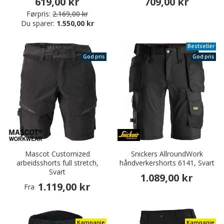
619,00 kr
709,00 kr
Førpris:
2.169,00 kr
Du sparer:
1.550,00 kr
Bestseller
God pris
God pris
Mascot Customized
Snickers AllroundWork
arbeidsshorts full stretch,
håndverkershorts 6141, Svart
Svart
1.089,00 kr
1.119,00 kr
Fra
Kampanje
Kampanje