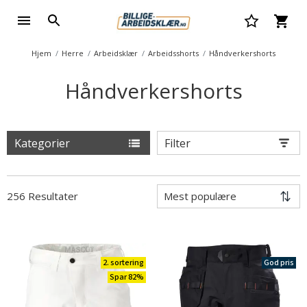
Hjem
Herre
Arbeidsklær
Arbeidsshorts
Håndverkershorts
Håndverkershorts
Kategorier
Filter
256 Resultater
2. sortering
God pris
Spar 82%