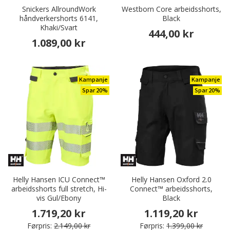
Snickers AllroundWork
Westborn Core arbeidsshorts,
håndverkershorts 6141,
Black
Khaki/Svart
444,00 kr
1.089,00 kr
Kampanje
Kampanje
Spar 20%
Spar 20%
Helly Hansen ICU Connect™
Helly Hansen Oxford 2.0
arbeidsshorts full stretch, Hi-
Connect™ arbeidsshorts,
vis Gul/Ebony
Black
1.719,20 kr
1.119,20 kr
Førpris:
2.149,00 kr
Førpris:
1.399,00 kr