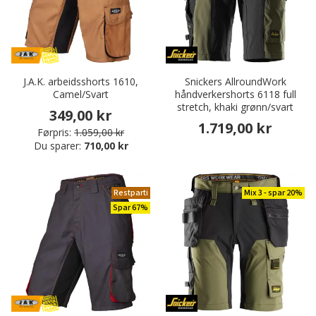
J.A.K. arbeidsshorts 1610,
Snickers AllroundWork
Camel/Svart
håndverkershorts 6118 full
stretch, khaki grønn/svart
349,00 kr
1.719,00 kr
Førpris:
1.059,00 kr
Du sparer:
710,00 kr
Restparti
Mix 3 - spar 20%
Spar 67%