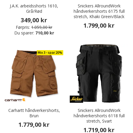
J.A.K. arbeidsshorts 1610,
Snickers AllroundWork
Grå/Rød
håndverkershorts 6175 full
stretch, Khaki Green/Black
349,00 kr
1.799,00 kr
Førpris:
1.059,00 kr
Du sparer:
710,00 kr
Mix 3 - spar 20%
Carhartt håndverkershorts,
Snickers AllroundWork
Brun
håndverkershorts 6118 full
stretch, Svart
1.779,00 kr
1.719,00 kr