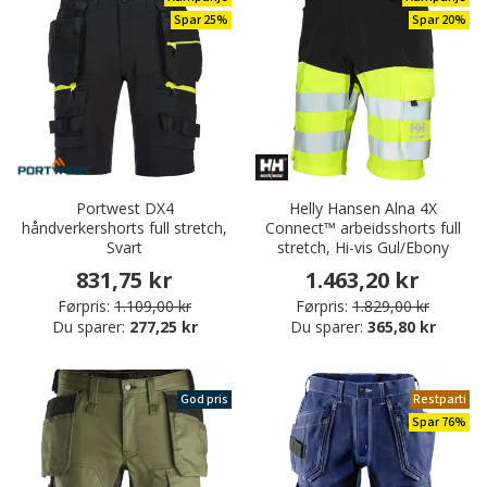
Spar 25%
Spar 20%
Portwest DX4
Helly Hansen Alna 4X
håndverkershorts full stretch,
Connect™ arbeidsshorts full
Svart
stretch, Hi-vis Gul/Ebony
831,75 kr
1.463,20 kr
Førpris:
1.109,00 kr
Førpris:
1.829,00 kr
Du sparer:
277,25 kr
Du sparer:
365,80 kr
God pris
Restparti
Spar 76%