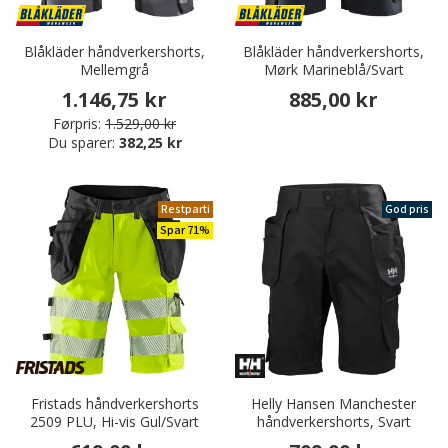
Blåkläder håndverkershorts,
Blåkläder håndverkershorts,
Mellemgrå
Mørk Marineblå/Svart
1.146,75 kr
885,00 kr
Førpris:
1.529,00 kr
Du sparer:
382,25 kr
Restparti
God pris
Spar 71%
Fristads håndverkershorts
Helly Hansen Manchester
2509 PLU, Hi-vis Gul/Svart
håndverkershorts, Svart