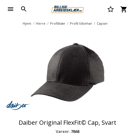
Hjem
Herre
Profilklær
Profil tilbehør
Capser
Daiber Original FlexFit© Cap, Svart
Varenr.
7868