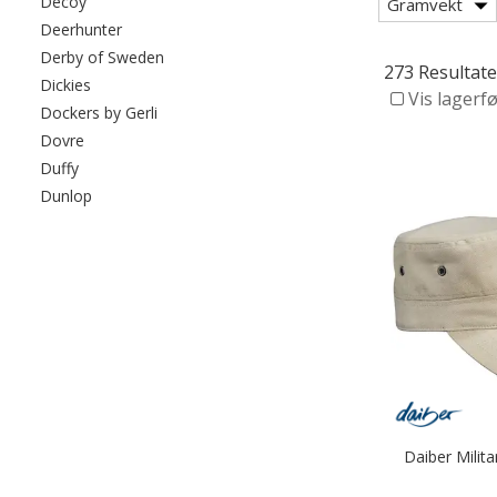
Filtrer etter category: Decoy
Decoy
Gramvekt
Filtrer etter category: Deerhunter
Deerhunter
Filtrer etter category: Derby of Sweden
Derby of Sweden
273 Resultate
Filtrer etter category: Dickies
Dickies
Vis lagerf
Filtrer etter category: Dockers by Gerli
Dockers by Gerli
Filtrer etter category: Dovre
Dovre
Filtrer etter category: Duffy
Duffy
Filtrer etter category: Dunlop
Dunlop
Daiber Milit