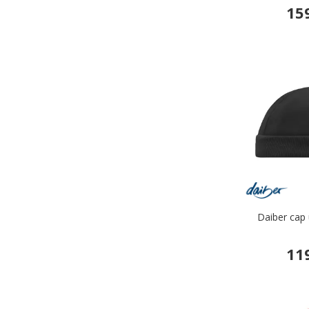
15
Daiber cap
11