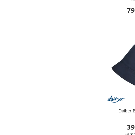
79
Daiber B
39
Førpr