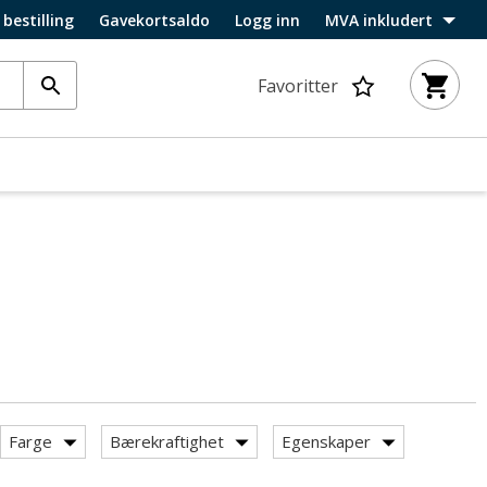
 bestilling
Gavekortsaldo
Logg inn
MVA inkludert
Favoritter
Farge
Bærekraftighet
Egenskaper