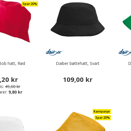
Spar 20%
Bob hatt, Rød
Daiber bøttehatt, Svart
D
,20 kr
109,00 kr
is:
49,00 kr
arer:
9,80 kr
Kampanje
Spar 20%