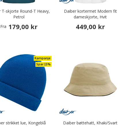
r T-skjorte Round-T Heavy,
Daiber kortermet Modern fit
Petrol
dameskjorte, Hvit
179,00 kr
449,00 kr
Fra
Kampanje
Spar 15%
er strikket lue, Kongeblå
Daiber bøttehatt, Khaki/Svart