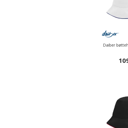
Daiber bøtteh
10