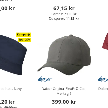
,00 kr
67,15 kr
Førpris:
79,00 kr
Du sparer:
11,85 kr
Kampanje
Spar 20%
ob hatt, Navy
Daiber Original FlexFit© Cap,
Daibe
Mørkegrå
,20 kr
399,00 kr
is:
49,00 kr