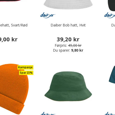
tehatt, Svart/Rød
Daiber Bob hatt, Hvit
Da
9,00 kr
39,20 kr
Førpris:
49,00 kr
Du sparer:
9,80 kr
Kampanje
Spar 15%