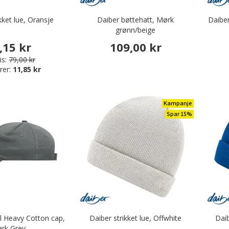
kket lue, Oransje
Daiber bøttehatt, Mørk
Daibe
grønn/beige
,15 kr
109,00 kr
is:
79,00 kr
rer:
11,85 kr
Kampanje
Spar 15%
l Heavy Cotton cap,
Daiber strikket lue, Offwhite
Daib
rk Grey