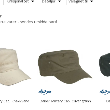
Funksjonalitet
Detaljer
Velegnet til
r
ørte varer - sendes umiddelbart!
ary Cap, Khaki/Sand
Daiber Military Cap, Olivengrønn
Da