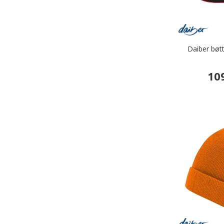
Daiber bøt
10