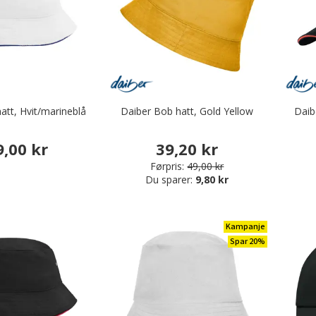
att, Hvit/marineblå
Daiber Bob hatt, Gold Yellow
Daib
9,00 kr
39,20 kr
Førpris:
49,00 kr
Du sparer:
9,80 kr
Kampanje
Spar 20%