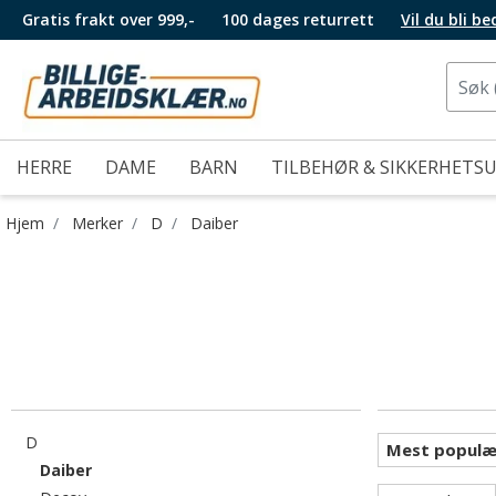
Gratis frakt over 999,-
100 dages returrett
Vil du bli b
HERRE
DAME
BARN
TILBEHØR & SIKKERHETS
Hjem
Merker
D
Daiber
Filtrer etter category: D
D
valgte For øyeblikket sortert etter category: Daiber
Daiber