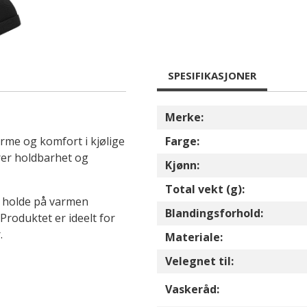
SPESIFIKASJONER
Merke:
arme og komfort i kjølige
Farge:
krer holdbarhet og
Kjønn:
Total vekt (g):
 å holde på varmen
Blandingsforhold:
roduktet er ideelt for
.
Materiale:
Velegnet til:
Vaskeråd: