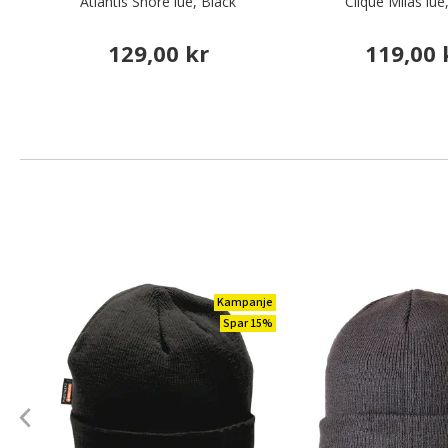
Atlantis Shore lue, Black
Clique Milas lue
129,00 kr
119,00 
Kampanje
Spar 15%