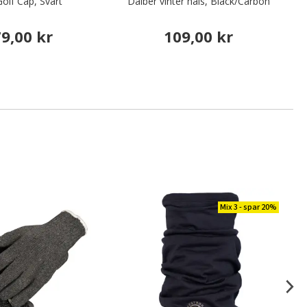
Golf Cap, Svart
Daiber vinter hals, Black/Carbon
9,00 kr
109,00 kr
Mix 3 - spar 20%