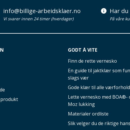
info@billige-arbeidsklaer.no
Har du 
Vi svarer innen 24 timer (hverdager)
På våre ku
ON
GODT Å VITE
Finn de rette vernesko
En guide til jaktklær som fun
slags vær
Gode klær til alle værforhold
ide
Lette vernesko med BOA®- o
 produkt
Moz lukking
Materialer ordliste
Slik velger du de riktige ha