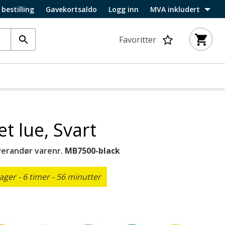
 bestilling
Gavekortsaldo
Logg inn
MVA inkludert
Favoritter
et lue, Svart
verandør varenr.
MB7500-black
ger - 6 timer - 56 minutter