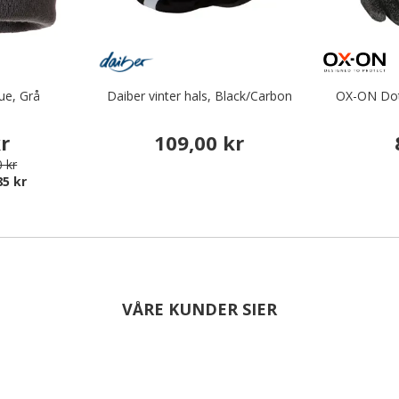
ue, Grå
Daiber vinter hals, Black/Carbon
OX-ON Dot
kr
109,00 kr
 kr
85 kr
VÅRE KUNDER SIER