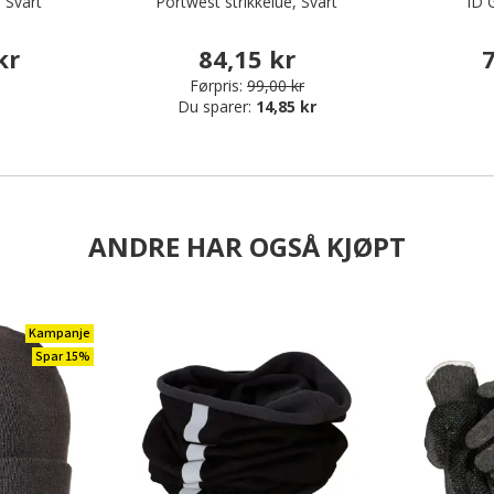
, Svart
Portwest strikkelue, Svart
ID 
kr
84,15 kr
7
Førpris:
99,00 kr
Du sparer:
14,85 kr
ANDRE HAR OGSÅ KJØPT
Kampanje
Spar 15%