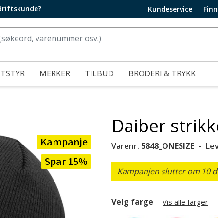
edriftskunde?
Kundeservice
Finn
UTSTYR
MERKER
TILBUD
BRODERI & TRYKK
Daiber strikk
Kampanje
Varenr.
5848_ONESIZE
Le
Spar 15%
Kampanjen slutter om 10 da
Velg farge
Vis alle farger