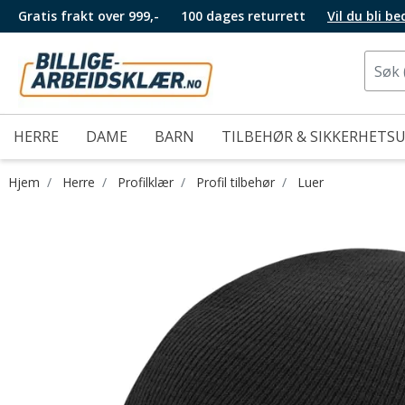
Gratis frakt over 999,-
100 dages returrett
Vil du bli b
HERRE
DAME
BARN
TILBEHØR & SIKKERHETS
Hjem
Herre
Profilklær
Profil tilbehør
Luer