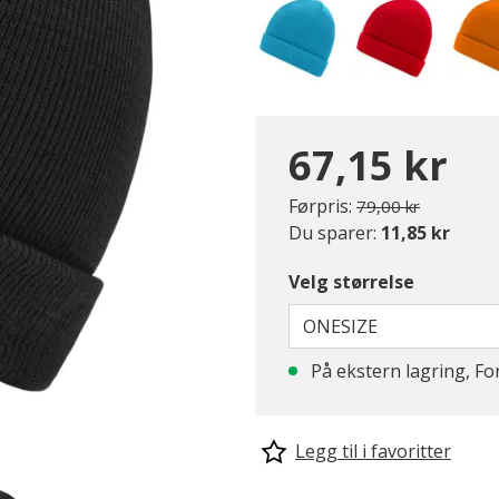
67,15 kr
Pris redusert fra
til
Førpris:
79,00 kr
Du sparer:
11,85 kr
Velg størrelse
ONESIZE
På ekstern lagring, Fo
Legg til i favoritter