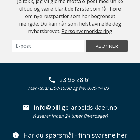
Ja takk, jeg vil gjerne motta e-post med unike
tilbud og være blant de første som får høre
om nye restpartier som har begrenset
mengde. Du kan når som helst avmelde deg
nyhetsbrevet.
Personvernerklæring
ABONNER
23 96 28 61
Man-tors: 8:00-15:00 og fre: 8.00-14.00
info@billige-arbeidsklaer.no
Vi svarer innen 24 timer (hverdager)
Har du spørsmål - finn svarene her