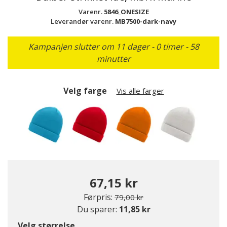
Varenr.
5846_ONESIZE
Leverandør varenr.
MB7500-dark-navy
Kampanjen slutter om 11 dager - 0 timer - 58
minutter
Velg farge
Vis alle farger
67,15 kr
Pris redusert fra
til
Førpris:
79,00 kr
Du sparer:
11,85 kr
Velg størrelse