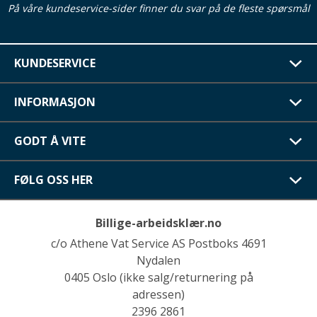
På våre kundeservice-sider finner du svar på de fleste spørsmål
KUNDESERVICE
INFORMASJON
GODT Å VITE
FØLG OSS HER
Billige-arbeidsklær.no
c/o Athene Vat Service AS Postboks 4691
Nydalen
0405 Oslo (ikke salg/returnering på
adressen)
2396 2861