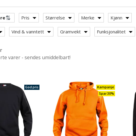
Pris
Størrelse
Merke
Kjønn
Vind & vanntett
Gramvekt
Funksjonalitet
r
jeledresser
ørte varer - sendes umiddelbart!
y: Gensere til arbeid
God pris
Kampanje
 / hoodies
Spar 30%
d kort glidelås
etch
bomull