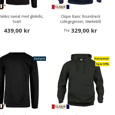
aldez sweat med glidelås,
Clique Basic Roundneck
Svart
collegegenser, Mørkeblå
439,00 kr
329,00 kr
Fra
God pris
Kampanje
Spar 30%