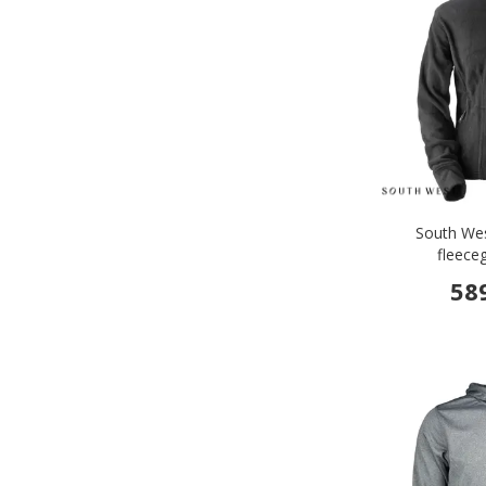
South We
fleece
58