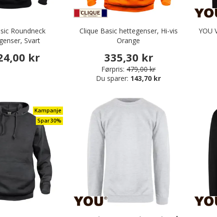
kjorter
asic Roundneck
Clique Basic hettegenser, Hi-vis
YOU V
genser, Svart
Orange
24,00 kr
335,30 kr
Førpris:
479,00 kr
Du sparer:
143,70 kr
Kampanje
Spar 30%
dsklær
vitørklær
ær
dsklær