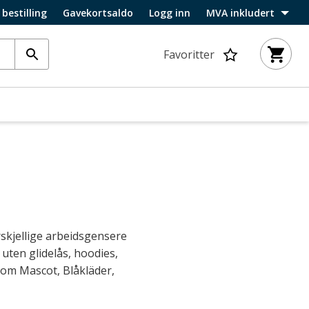
 bestilling
Gavekortsaldo
Logg inn
MVA inkludert
Favoritter
skjellige arbeidsgensere
uten glidelås, hoodies,
som Mascot, Blåkläder,