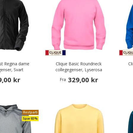
st Regina dame
Clique Basic Roundneck
Cl
genser, Svart
collegegenser, Lyserosa
9,00 kr
329,00 kr
Fra
Restparti
Spar 83%