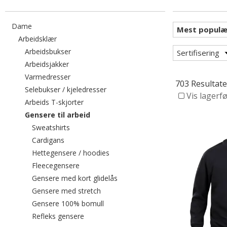
Filtrer etter category: Dame
Dame
Filtrer etter category: Arbeidsklær
Arbeidsklær
Filtrer etter category: Arbeidsbukser
Arbeidsbukser
Sertifisering
Filtrer etter category: Arbeidsjakker
Arbeidsjakker
Filtrer etter category: Varmedresser
Varmedresser
703 Resultate
Filtrer etter category: Selebukser / k
Selebukser / kjeledresser
Vis lagerf
Filtrer etter category: Arbeids T-skjorter
Arbeids T-skjorter
valgte For øyeblikket sortert etter categor
Gensere til arbeid
Filtrer etter category: Sweatshirts
Sweatshirts
Filtrer etter category: Cardigans
Cardigans
Filtrer etter category: Hettegensere
Hettegensere / hoodies
Filtrer etter category: Fleecegensere
Fleecegensere
Filtrer etter category: Gensere me
Gensere med kort glidelås
Filtrer etter category: Gensere med str
Gensere med stretch
Filtrer etter category: Gensere 100% 
Gensere 100% bomull
Filtrer etter category: Refleks gensere
Refleks gensere