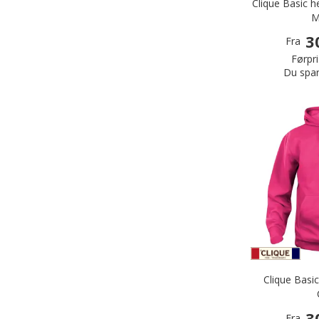
Clique Basic h
M
3
Fra
Førpri
Du spar
Clique Basi
3
Fra