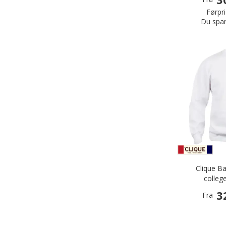
Førpri
Du spar
Clique B
colleg
3
Fra