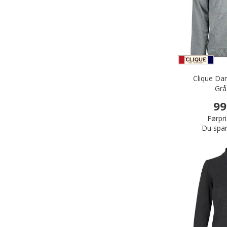
Clique Dan
Grå
99
Førpri
Du spar