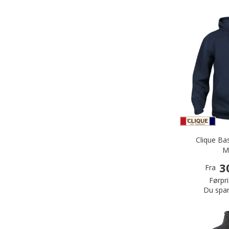
Clique Ba
M
3
Fra
Førpri
Du spar