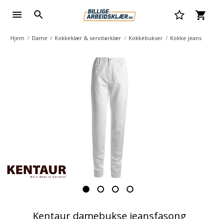
Hjem
Dame
Kokkeklær & servitørklær
Kokkebukser
Kokke jeans
Kentaur damebukse jeansfasong