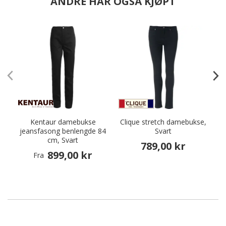
ANDRE HAR OGSÅ KJØPT
Kentaur damebukse
Clique stretch damebukse,
N
jeansfasong benlengde 84
Svart
cm, Svart
789,00 kr
899,00 kr
Fra