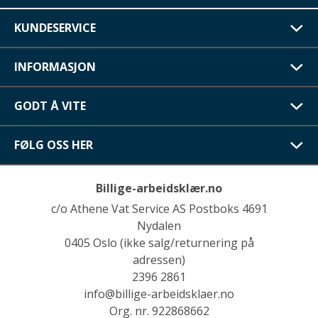
KUNDESERVICE
INFORMASJON
GODT Å VITE
FØLG OSS HER
Billige-arbeidsklær.no
c/o Athene Vat Service AS Postboks 4691
Nydalen
0405 Oslo (ikke salg/returnering på
adressen)
2396 2861
info@billige-arbeidsklaer.no
Org. nr. 922868662