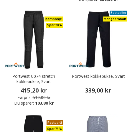
Bestseller
Kampanje
Mengderabatt
Spar 20%
Portwest C074 stretch
Portwest kokkebukse, Svart
kokkebukse, Svart
415,20 kr
339,00 kr
Førpris:
519,00 kr
Du sparer:
103,80 kr
Restparti
Spar 73%