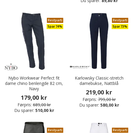
Du sparer:
89,80 kr
Restparti
Restparti
Spar 74%
Spar 73%
Nybo Workwear Perfect fit
Karlowsky Classic-stretch
dame chino benlengde 82 cm,
damebukse, Nattblå
Navy
219,00 kr
179,00 kr
Førpris:
799,00 kr
Førpris:
689,00 kr
Du sparer:
580,00 kr
Du sparer:
510,00 kr
Restparti
Restparti