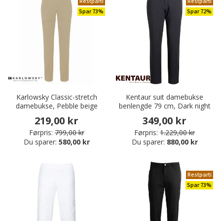
Restparti
Restparti
Spar 73%
Spar 72%
Karlowsky Classic-stretch
Kentaur suit damebukse
damebukse, Pebble beige
benlengde 79 cm, Dark night
219,00 kr
349,00 kr
Førpris:
799,00 kr
Førpris:
1.229,00 kr
Du sparer:
580,00 kr
Du sparer:
880,00 kr
Restparti
Spar 73%