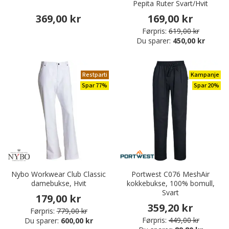
Pepita Ruter Svart/Hvit
369,00 kr
169,00 kr
Førpris:
619,00 kr
Du sparer:
450,00 kr
Restparti
Kampanje
Spar 77%
Spar 20%
Nybo Workwear Club Classic
Portwest C076 MeshAir
damebukse, Hvit
kokkebukse, 100% bomull,
Svart
179,00 kr
359,20 kr
Førpris:
779,00 kr
Førpris:
449,00 kr
Du sparer:
600,00 kr