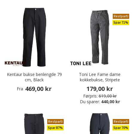
Restparti
Spar 71%
Kentaur bukse benlengde 79
Toni Lee Fame dame
cm, Black
kokkebukse, Stripete
469,00 kr
179,00 kr
Fra
Førpris:
619,00 kr
Du sparer:
440,00 kr
Restparti
Restparti
Spar 87%
Spar 70%