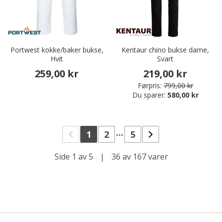
Portwest kokke/baker bukse,
Kentaur chino bukse dame,
Hvit
Svart
259,00 kr
219,00 kr
Førpris:
799,00 kr
Du sparer:
580,00 kr
...
1
2
5
Side 1 av 5
|
36 av 167 varer