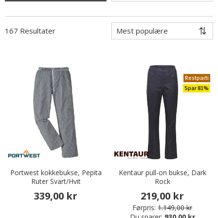
167 Resultater
Restparti
Spar 81%
Portwest kokkebukse, Pepita
Kentaur pull-on bukse, Dark
Ruter Svart/Hvit
Rock
339,00 kr
219,00 kr
Førpris:
1.149,00 kr
Du sparer:
930,00 kr