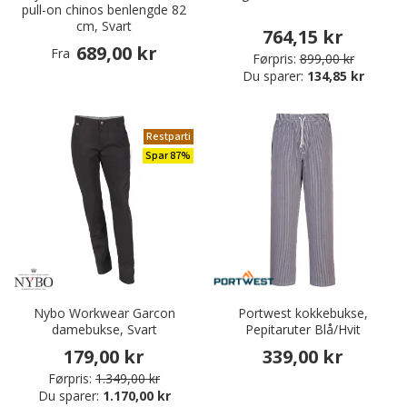
pull-on chinos benlengde 82
cm, Svart
764,15 kr
689,00 kr
Fra
Førpris:
899,00 kr
Du sparer:
134,85 kr
Restparti
Spar 87%
Nybo Workwear Garcon
Portwest kokkebukse,
damebukse, Svart
Pepitaruter Blå/Hvit
179,00 kr
339,00 kr
Førpris:
1.349,00 kr
Du sparer:
1.170,00 kr