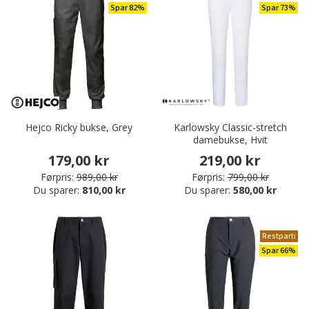
Spar 82%
Spar 73%
Hejco Ricky bukse, Grey
Karlowsky Classic-stretch
damebukse, Hvit
179,00 kr
219,00 kr
Førpris:
989,00 kr
Førpris:
799,00 kr
Du sparer:
810,00 kr
Du sparer:
580,00 kr
Restparti
Spar 66%