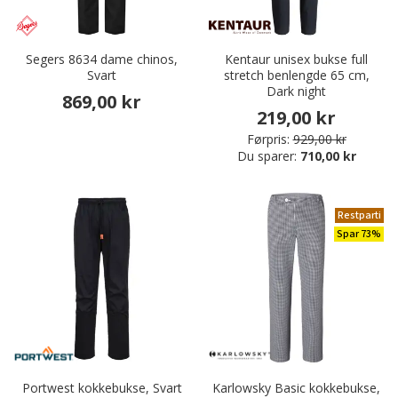
Segers 8634 dame chinos,
Kentaur unisex bukse full
Svart
stretch benlengde 65 cm,
Dark night
869,00 kr
219,00 kr
Førpris:
929,00 kr
Du sparer:
710,00 kr
Restparti
Spar 73%
Portwest kokkebukse, Svart
Karlowsky Basic kokkebukse,