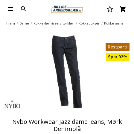
Hjem
Dame
Kokkeklær & servitørklær
Kokkebukser
Kokke jeans
Restparti
Spar 92%
Nybo Workwear Jazz dame jeans, Mørk
Denimblå