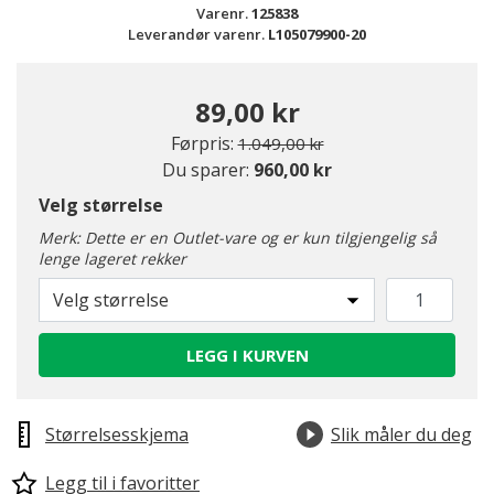
Varenr.
125838
Leverandør varenr.
L105079900-20
89,00 kr
Pris redusert fra
til
Førpris:
1.049,00 kr
Du sparer:
960,00 kr
Velg størrelse
Merk: Dette er en Outlet-vare og er kun tilgjengelig så
lenge lageret rekker
Velg størrelse
LEGG I KURVEN
Størrelsesskjema
Slik måler du deg
Legg til i favoritter