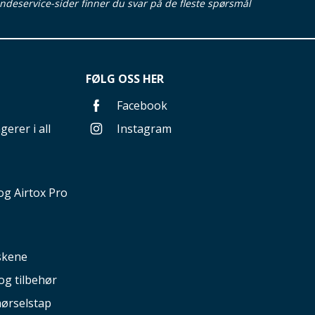
ndeservice-sider finner du svar på de fleste spørsmål
FØLG OSS HER
Facebook
gerer i all
Instagram
g Airtox Pro
nskene
og tilbehør
hørselstap