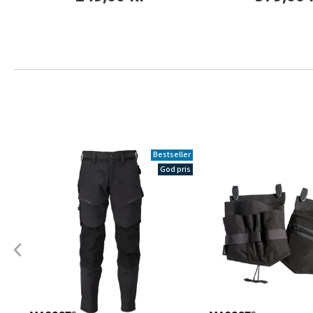
Bestseller
God pris