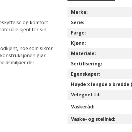
Merke:
eskyttelse og komfort
Serie:
teriale kjent for sin
Farge:
Kjønn:
godkjent, noe som sikrer
Materiale:
 konstruksjonen gjør
beidsmiljøer der
Sertifisering:
Egenskaper:
Høyde x lengde x bredde 
Velegnet til:
Vaskeråd:
Vaske- og stellråd: