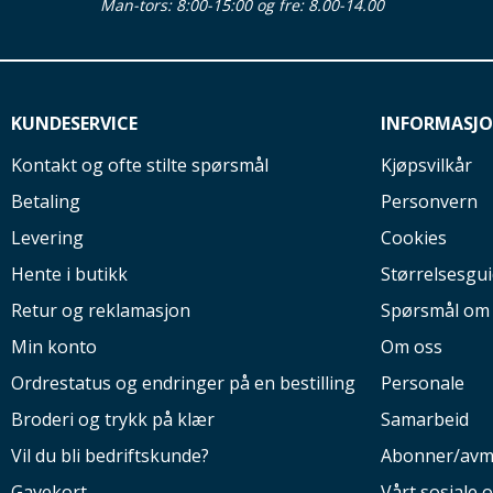
Man-tors: 8:00-15:00 og fre: 8.00-14.00
KUNDESERVICE
INFORMASJ
Kontakt og ofte stilte spørsmål
Kjøpsvilkår
Betaling
Personvern
Levering
Cookies
Hente i butikk
Størrelsesgu
Retur og reklamasjon
Spørsmål om
Min konto
Om oss
Ordrestatus og endringer på en bestilling
Personale
Broderi og trykk på klær
Samarbeid
Vil du bli bedriftskunde?
Abonner/avm
Gavekort
Vårt sosiale 