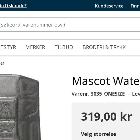
edriftskunde?
Kundeservice
Finn
UTSTYR
MERKER
TILBUD
BRODERI & TRYKK
er
Mascot Water
Varenr.
3035_ONESIZE
Le
319,00 kr
Velg størrelse