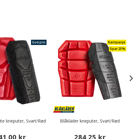
God pris
Kampanje
Spar 25%
ite kneputer, Svart/Rød
Blåkläder kneputer, Svart/Rød
F
41,00 kr
284,25 kr