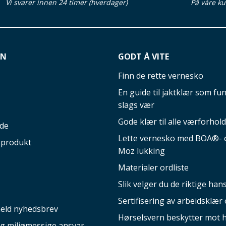
Vi svarer innen 24 timer (hverdager)
På våre ku
ON
GODT Å VITE
Finn de rette vernesko
En guide til jaktklær som fun
slags vær
Gode klær til alle værforhold
ide
Lette vernesko med BOA®- o
 produkt
Moz lukking
Materialer ordliste
Slik velger du de riktige ha
Sertifisering av arbeidsklær 
eld nyhedsbrev
Hørselsvern beskytter mot 
og miljømessige ansvar