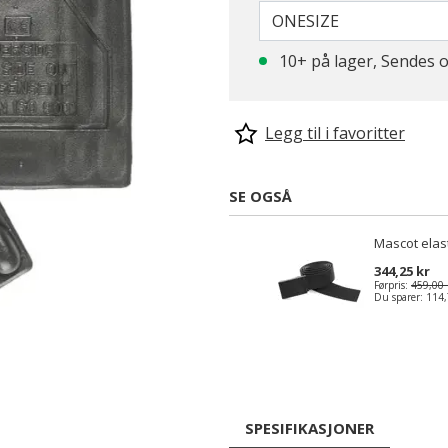
ONESIZE
10+ på lager, Sendes
Legg til i favoritter
SE OGSÅ
Mascot elast
344,25 kr
Førpris:
459,00 
Du sparer:
114,
SPESIFIKASJONER