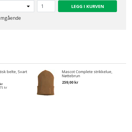
LEGG I KURVEN
 omgående
isk belte, Svart
Mascot Complete strikkelue,
Nøttebrun
259,00 kr
kr
75 kr