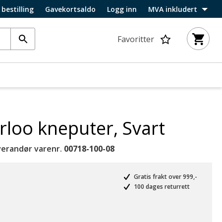
 bestilling
Gavekortsaldo
Logg inn
MVA inkludert
Favoritter
loo kneputer, Svart
verandør varenr.
00718-100-08
Gratis frakt over 999,-
100 dages returrett