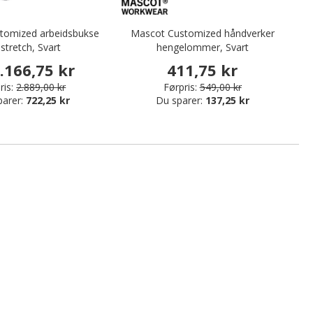
tomized arbeidsbukse
Mascot Customized håndverker
M
l stretch, Svart
hengelommer, Svart
.166,75 kr
411,75 kr
ris:
2.889,00 kr
Førpris:
549,00 kr
parer:
722,25 kr
Du sparer:
137,25 kr