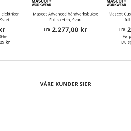
elektriker
Mascot Advanced håndverksbukse
Mascot Cus
Svart
Full stretch, Svart
ful
kr
2.277,00 kr
2
Fra
Fra
0 kr
Førp
25 kr
Du s
VÅRE KUNDER SIER